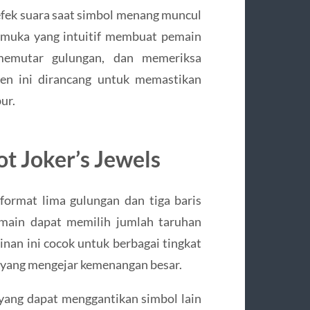
 efek suara saat simbol menang muncul
rmuka yang intuitif membuat pemain
emutar gulungan, dan memeriksa
en ini dirancang untuk memastikan
ur.
ot Joker’s Jewels
ormat lima gulungan dan tiga baris
emain dapat memilih jumlah taruhan
inan ini cocok untuk berbagai tingkat
n yang mengejar kemenangan besar.
 yang dapat menggantikan simbol lain