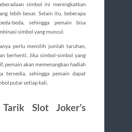
beradaan simbol ini meningkatkan
g lebih besar. Selain itu, beberapa
beda-beda, sehingga pemain bisa
mbinasi simbol yang muncul.
anya perlu memilih jumlah taruhan,
 berhenti. Jika simbol-simbol yang
if, pemain akan memenangkan hadiah
ga tersedia, sehingga pemain dapat
l putar setiap kali.
arik Slot Joker’s