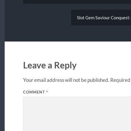
Slot Gem Saviour Conquest:
Leave a Reply
Your email address will not be published.
Required 
COMMENT
*