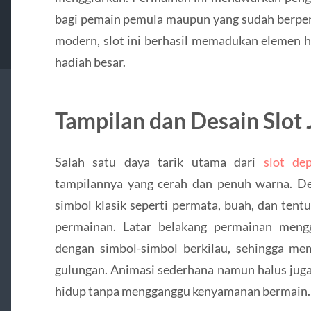
bagi pemain pemula maupun yang sudah berpe
modern, slot ini berhasil memadukan elemen 
hadiah besar.
Tampilan dan Desain Slot 
Salah satu daya tarik utama dari
slot de
tampilannya yang cerah dan penuh warna. De
simbol klasik seperti permata, buah, dan tent
permainan. Latar belakang permainan meng
dengan simbol-simbol berkilau, sehingga m
gulungan. Animasi sederhana namun halus juga
hidup tanpa mengganggu kenyamanan bermain.