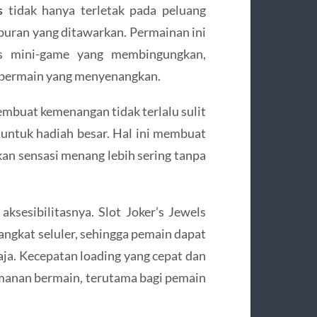
s
tidak hanya terletak pada peluang
buran yang ditawarkan. Permainan ini
nus mini-game yang membingungkan,
 bermain yang menyenangkan.
membuat kemenangan tidak terlalu sulit
untuk hadiah besar. Hal ini membuat
kan sensasi menang lebih sering tanpa
aksesibilitasnya. Slot Joker’s Jewels
ngkat seluler, sehingga pemain dapat
ja. Kecepatan loading yang cepat dan
manan bermain, terutama bagi pemain