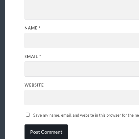
NAME
*
EMAIL
*
WEBSITE
Save my name, email, and website in this browser for the n