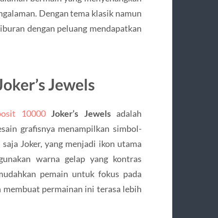
ngalaman. Dengan tema klasik namun
hiburan dengan peluang mendapatkan
Joker’s Jewels
posit 10000
Joker’s Jewels
adalah
sain grafisnya menampilkan simbol-
u saja Joker, yang menjadi ikon utama
gunakan warna gelap yang kontras
emudahkan pemain untuk fokus pada
 membuat permainan ini terasa lebih