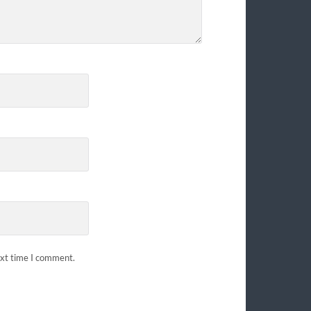
ext time I comment.