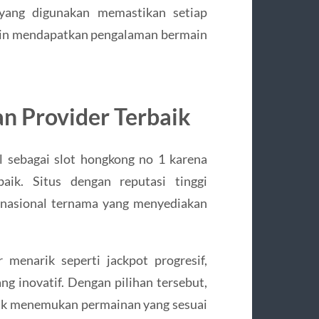
ang digunakan memastikan setiap
main mendapatkan pengalaman bermain
n Provider Terbaik
 sebagai slot hongkong no 1 karena
aik. Situs dengan reputasi tinggi
rnasional ternama yang menyediakan
menarik seperti jackpot progresif,
ng inovatif. Dengan pilihan tersebut,
uk menemukan permainan yang sesuai