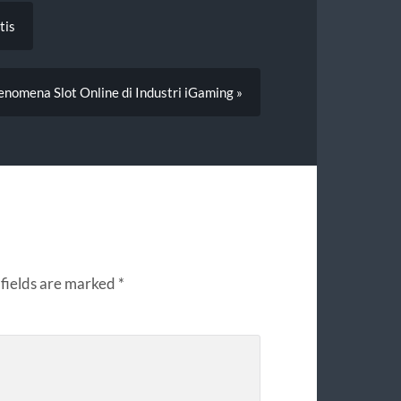
tis
enomena Slot Online di Industri iGaming »
fields are marked
*