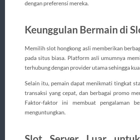
dengan preferensi mereka.
Keunggulan Bermain di Sl
Memilih slot hongkong asli memberikan berbaga
pada situs biasa. Platform asli umumnya memi
terhubung dengan provider utama sehingga kual
Selain itu, pemain dapat menikmati tingkat sta
transaksi yang cepat, dan berbagai promo men
Faktor-faktor ini membuat pengalaman be
menguntungkan.
Slot Server Luar untu