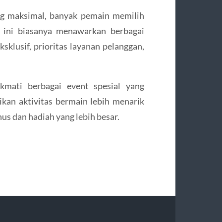
g maksimal, banyak pemain memilih
 ini biasanya menawarkan berbagai
klusif, prioritas layanan pelanggan,
mati berbagai event spesial yang
ikan aktivitas bermain lebih menarik
s dan hadiah yang lebih besar.