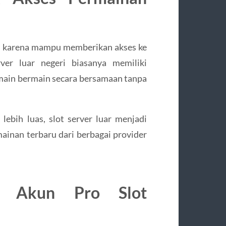
at karena mampu memberikan akses ke
rver luar negeri biasanya memiliki
main bermain secara bersamaan tanpa
ebih luas, slot server luar menjadi
mainan terbaru dari berbagai provider
n Akun Pro Slot