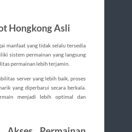
ot Hongkong Asli
i manfaat yang tidak selalu tersedia
liki sistem permainan yang langsung
itas permainan lebih terjamin.
bilitas server yang lebih baik, proses
arik yang diperbarui secara berkala.
rmain menjadi lebih optimal dan
k Akses Permainan