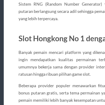
Sistem RNG (Random Number Generator) y
putaran berlangsung secara adil sehingga pe
yang lebih terpercaya.
Slot Hongkong No 1 denga
Banyak pemain mencari platform yang dikenal
ingin mendapatkan kualitas permainan terb
umumnya bekerja sama dengan provider inte
ratusan hingga ribuan pilihan game slot.
Beberapa provider populer menawarkan fitur 
bonus putaran gratis, serta tema permainan ya
pemain memiliki lebih banyak kesempatan unt