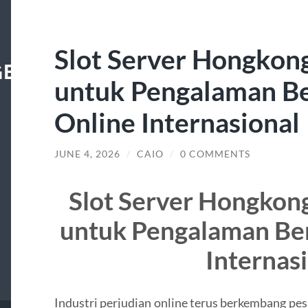
Slot Server Hongkong
GEPREP.COM
untuk Pengalaman Be
Online Internasional
JUNE 4, 2026
/
CAIO
/
0 COMMENTS
Slot Server Hongkong
untuk Pengalaman Ber
Internas
Industri perjudian online terus berkembang pe