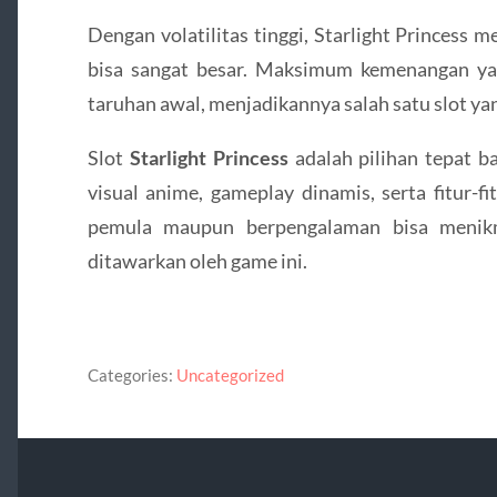
Dengan volatilitas tinggi, Starlight Princess
bisa sangat besar. Maksimum kemenangan yan
taruhan awal, menjadikannya salah satu slot yan
Slot
Starlight Princess
adalah pilihan tepat b
visual anime, gameplay dinamis, serta fitur-f
pemula maupun berpengalaman bisa menikm
ditawarkan oleh game ini.
Categories:
Uncategorized