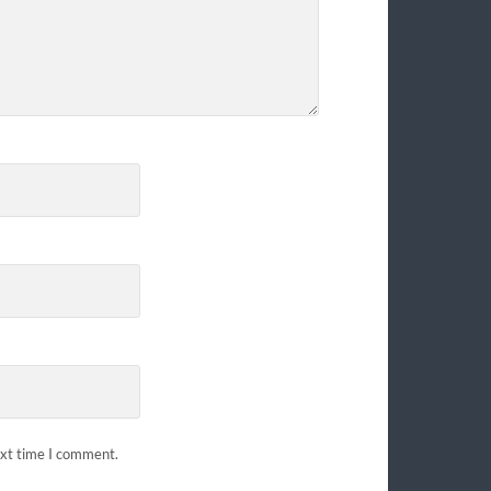
ext time I comment.