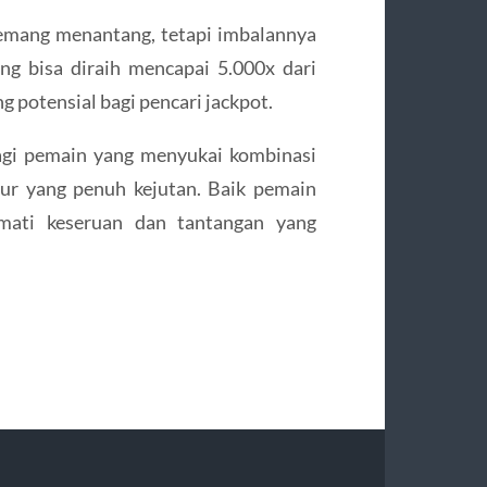
 memang menantang, tetapi imbalannya
g bisa diraih mencapai 5.000x dari
g potensial bagi pencari jackpot.
agi pemain yang menyukai kombinasi
itur yang penuh kejutan. Baik pemain
ati keseruan dan tantangan yang