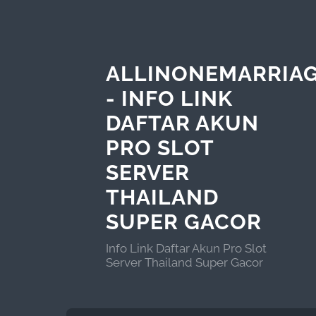
ALLINONEMARRIA
- INFO LINK
DAFTAR AKUN
PRO SLOT
SERVER
THAILAND
SUPER GACOR
Info Link Daftar Akun Pro Slot
Server Thailand Super Gacor