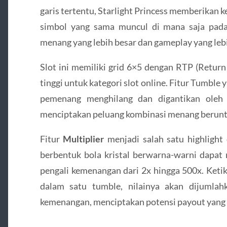
garis tertentu, Starlight Princess memberikan 
simbol yang sama muncul di mana saja pada
menang yang lebih besar dan gameplay yang leb
Slot ini memiliki grid 6×5 dengan RTP (Return
tinggi untuk kategori slot online. Fitur Tumb
pemenang menghilang dan digantikan oleh 
menciptakan peluang kombinasi menang berunt
Fitur
Multiplier
menjadi salah satu highlight
berbentuk bola kristal berwarna-warni dapat
pengali kemenangan dari 2x hingga 500x. Keti
dalam satu tumble, nilainya akan dijumlah
kemenangan, menciptakan potensi payout yang