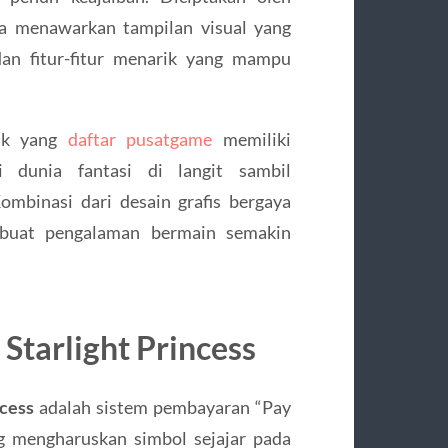
nya menawarkan tampilan visual yang
an fitur-fitur menarik yang mampu
tik yang
daftar pusatgame
memiliki
i dunia fantasi di langit sambil
mbinasi dari desain grafis bergaya
buat pengalaman bermain semakin
 Starlight Princess
ncess
adalah sistem pembayaran “Pay
ng mengharuskan simbol sejajar pada