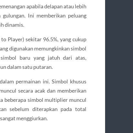
kemenangan apabila delapan atau lebih
 gulungan. Ini memberikan peluang
ih dinamis.
 to Player) sekitar 96.5%, yang cukup
le yang digunakan memungkinkan simbol
simbol baru yang jatuh dari atas,
un dalam satu putaran.
 dalam permainan ini. Simbol khusus
 muncul secara acak dan memberikan
ka beberapa simbol multiplier muncul
kan sebelum diterapkan pada total
 sangat menggiurkan.