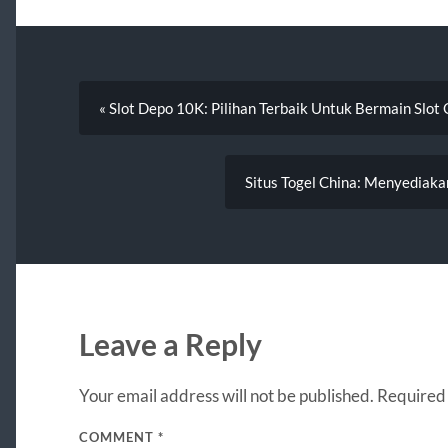
« Slot Depo 10K: Pilihan Terbaik Untuk Bermain Slot 
Situs Togel China: Menyediak
Leave a Reply
Your email address will not be published.
Required 
COMMENT
*