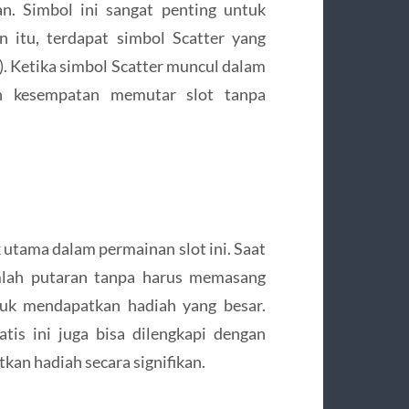
 Simbol ini sangat penting untuk
 itu, terdapat simbol Scatter yang
s). Ketika simbol Scatter muncul dalam
n kesempatan memutar slot tanpa
k utama dalam permainan slot ini. Saat
umlah putaran tanpa harus memasang
tuk mendapatkan hadiah yang besar.
tis ini juga bisa dilengkapi dengan
kan hadiah secara signifikan.