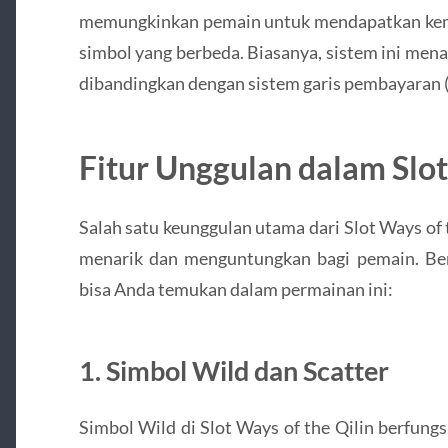
memungkinkan pemain untuk mendapatkan kem
simbol yang berbeda. Biasanya, sistem ini me
dibandingkan dengan sistem garis pembayaran (p
Fitur Unggulan dalam Slot
Salah satu keunggulan utama dari Slot Ways of t
menarik dan menguntungkan bagi pemain. Beri
bisa Anda temukan dalam permainan ini:
1. Simbol Wild dan Scatter
Simbol Wild di Slot Ways of the Qilin berfungs