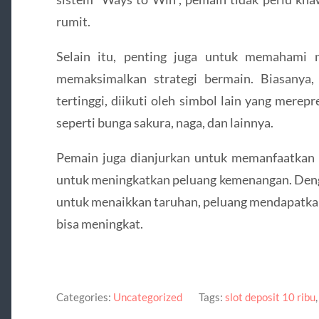
rumit.
Selain itu, penting juga untuk memahami n
memaksimalkan strategi bermain. Biasanya, s
tertinggi, diikuti oleh simbol lain yang mere
seperti bunga sakura, naga, dan lainnya.
Pemain juga dianjurkan untuk memanfaatkan f
untuk meningkatkan peluang kemenangan. Den
untuk menaikkan taruhan, peluang mendapatkan
bisa meningkat.
Categories:
Uncategorized
Tags:
slot deposit 10 ribu