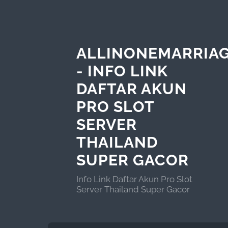
ALLINONEMARRIA
- INFO LINK
DAFTAR AKUN
PRO SLOT
SERVER
THAILAND
SUPER GACOR
Info Link Daftar Akun Pro Slot
Server Thailand Super Gacor