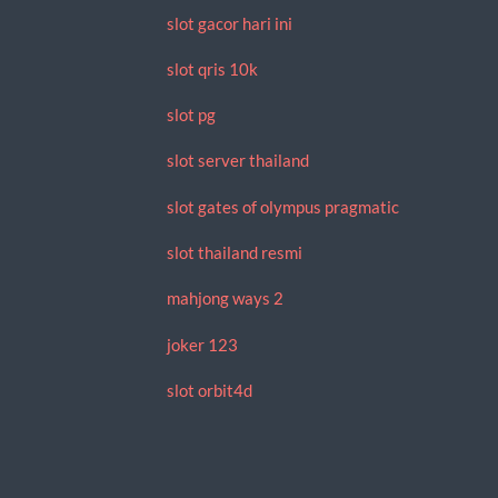
slot gacor hari ini
slot qris 10k
slot pg
slot server thailand
slot gates of olympus pragmatic
slot thailand resmi
mahjong ways 2
joker 123
slot orbit4d