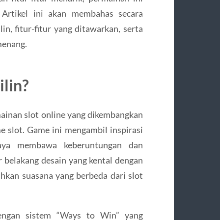
 Artikel ini akan membahas secara
in, fitur-fitur yang ditawarkan, serta
menang.
ilin?
mainan slot online yang dikembangkan
e slot. Game ini mengambil inspirasi
rcaya membawa keberuntungan dan
r belakang desain yang kental dengan
hkan suasana yang berbeda dari slot
engan sistem “Ways to Win” yang