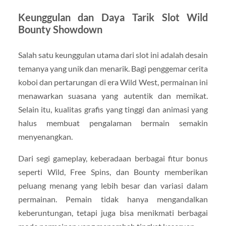
Keunggulan dan Daya Tarik Slot Wild
Bounty Showdown
Salah satu keunggulan utama dari slot ini adalah desain
temanya yang unik dan menarik. Bagi penggemar cerita
koboi dan pertarungan di era Wild West, permainan ini
menawarkan suasana yang autentik dan memikat.
Selain itu, kualitas grafis yang tinggi dan animasi yang
halus membuat pengalaman bermain semakin
menyenangkan.
Dari segi gameplay, keberadaan berbagai fitur bonus
seperti Wild, Free Spins, dan Bounty memberikan
peluang menang yang lebih besar dan variasi dalam
permainan. Pemain tidak hanya mengandalkan
keberuntungan, tetapi juga bisa menikmati berbagai