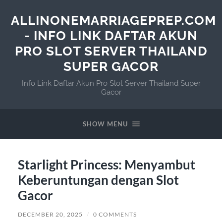
ALLINONEMARRIAGEPREP.COM
- INFO LINK DAFTAR AKUN
PRO SLOT SERVER THAILAND
SUPER GACOR
Info Link Daftar Akun Pro Slot Server Thailand Super
Gacor
SHOW MENU
Starlight Princess: Menyambut
Keberuntungan dengan Slot
Gacor
DECEMBER 20, 2025
/
0 COMMENTS