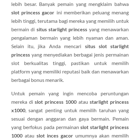
lebih besar. Banyak pemain yang mengklaim bahwa
slot princess gacor
ini memberikan peluang menang
lebih tinggi, terutama bagi mereka yang memilih untuk
bermain di
situs starlight princess
yang menawarkan
pengalaman bermain yang lebih nyaman dan aman.
Selain itu, jika Anda mencari
situs slot starlight
princess
yang menyediakan berbagai jenis permainan
slot berkualitas tinggi, pastikan untuk memilih
platform yang memiliki reputasi baik dan menawarkan
berbagai bonus menarik.
Untuk pemain yang ingin mencoba peruntungan
mereka di
slot princess 1000
atau
starlight princess
x1000
, sangat penting untuk memilih taruhan yang
sesuai dengan anggaran dan gaya bermain. Pemain
yang berfokus pada permainan
slot starlight princess
1000
atau
slot inces gacor
umumnya akan memilih