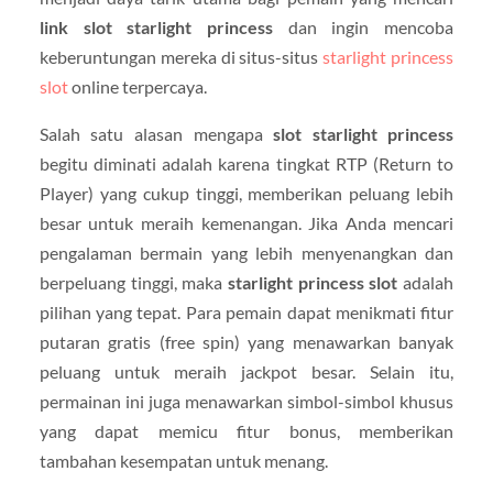
link slot starlight princess
dan ingin mencoba
keberuntungan mereka di situs-situs
starlight princess
slot
online terpercaya.
Salah satu alasan mengapa
slot starlight princess
begitu diminati adalah karena tingkat RTP (Return to
Player) yang cukup tinggi, memberikan peluang lebih
besar untuk meraih kemenangan. Jika Anda mencari
pengalaman bermain yang lebih menyenangkan dan
berpeluang tinggi, maka
starlight princess slot
adalah
pilihan yang tepat. Para pemain dapat menikmati fitur
putaran gratis (free spin) yang menawarkan banyak
peluang untuk meraih jackpot besar. Selain itu,
permainan ini juga menawarkan simbol-simbol khusus
yang dapat memicu fitur bonus, memberikan
tambahan kesempatan untuk menang.