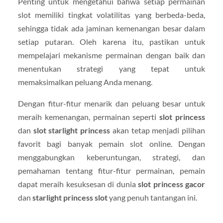
Penting untuk mengetahui bahwa setiap permainan
slot memiliki tingkat volatilitas yang berbeda-beda,
sehingga tidak ada jaminan kemenangan besar dalam
setiap putaran. Oleh karena itu, pastikan untuk
mempelajari mekanisme permainan dengan baik dan
menentukan strategi yang tepat untuk
memaksimalkan peluang Anda menang.
Dengan fitur-fitur menarik dan peluang besar untuk
meraih kemenangan, permainan seperti
slot princess
dan
slot starlight princess
akan tetap menjadi pilihan
favorit bagi banyak pemain slot online. Dengan
menggabungkan keberuntungan, strategi, dan
pemahaman tentang fitur-fitur permainan, pemain
dapat meraih kesuksesan di dunia
slot princess gacor
dan
starlight princess slot
yang penuh tantangan ini.