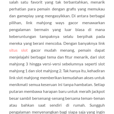
salah satu favorit yang tak terbantahkan, menarik
perhatian para pemain dengan grafis yang memukau
dan gameplay yang mengasyikkan. Di antara berbagai
pilihan, link mahjong ways gacor menawarkan
pengalaman bermain yang luar biasa di mana
keberuntungan tampaknya selalu berpihak pada
mereka yang berani mencoba. Dengan banyaknya link
situs slot
gacor mudah menang, pemain dapat
menjelajahi berbagai tema dan fitur menarik, dari slot
mahjong 3 hingga versi-versi sebelumnya seperti slot
mahjong 1 dan slot mahjong 2. Tak hanya itu, kehadiran
link slot mahjong memberikan kemudahan akses untuk
menikmati semua keseruan ini tanpa hambatan. Setiap
putaran membawa harapan baru untuk meraih jackpot
besar sambil bersenang-senang bersama teman-teman
atau bahkan saat sendiri di rumah. Sungguh
pengalaman menyenangkan bagi siapa saja yang ingin