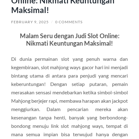
Online: Nikmati Keuntungan
Maksimal!
FEBRUARY 9, 2025
/
0 COMMENTS
Malam Seru dengan Judi Slot Online:
Nikmati Keuntungan Maksimal!
Di dunia permainan slot yang penuh warna dan
kegembiraan, slot mahjong ways gacor hari ini menjadi
bintang utama di antara para penjudi yang mencari
keberuntungan! Dengan setiap putaran, pemain
merasakan sensasi mendebarkan ketika simbol-simbol
Mahjong berjejer rapi, membawa harapan akan jackpot
menggiurkan. Dalam pencarian mereka akan
kesenangan tanpa henti, banyak yang berbondong-
bondong menuju link slot mahjong ways, tempat di
mana semua impian bisa terwujud hanya dengan