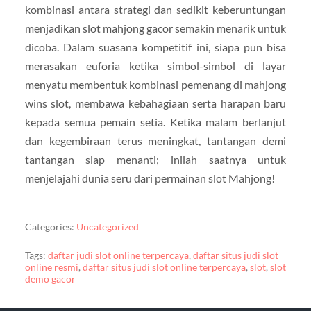
kombinasi antara strategi dan sedikit keberuntungan
menjadikan slot mahjong gacor semakin menarik untuk
dicoba. Dalam suasana kompetitif ini, siapa pun bisa
merasakan euforia ketika simbol-simbol di layar
menyatu membentuk kombinasi pemenang di mahjong
wins slot, membawa kebahagiaan serta harapan baru
kepada semua pemain setia. Ketika malam berlanjut
dan kegembiraan terus meningkat, tantangan demi
tantangan siap menanti; inilah saatnya untuk
menjelajahi dunia seru dari permainan slot Mahjong!
Categories:
Uncategorized
Tags:
daftar judi slot online terpercaya
,
daftar situs judi slot
online resmi
,
daftar situs judi slot online terpercaya
,
slot
,
slot
demo gacor