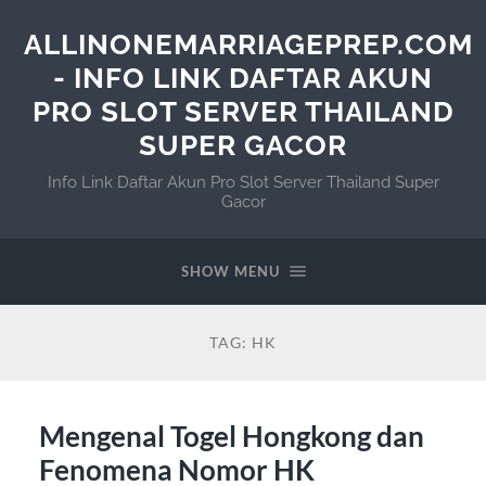
ALLINONEMARRIAGEPREP.COM
- INFO LINK DAFTAR AKUN
PRO SLOT SERVER THAILAND
SUPER GACOR
Info Link Daftar Akun Pro Slot Server Thailand Super
Gacor
SHOW MENU
TAG:
HK
Mengenal Togel Hongkong dan
Fenomena Nomor HK