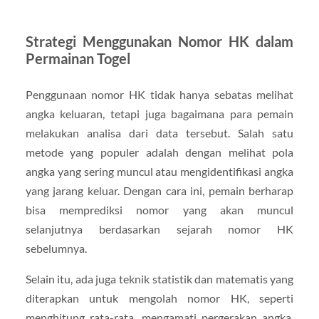
Strategi Menggunakan Nomor HK dalam
Permainan Togel
Penggunaan nomor HK tidak hanya sebatas melihat
angka keluaran, tetapi juga bagaimana para pemain
melakukan analisa dari data tersebut. Salah satu
metode yang populer adalah dengan melihat pola
angka yang sering muncul atau mengidentifikasi angka
yang jarang keluar. Dengan cara ini, pemain berharap
bisa memprediksi nomor yang akan muncul
selanjutnya berdasarkan sejarah nomor HK
sebelumnya.
Selain itu, ada juga teknik statistik dan matematis yang
diterapkan untuk mengolah nomor HK, seperti
menghitung rata-rata, mengamati pergerakan angka,