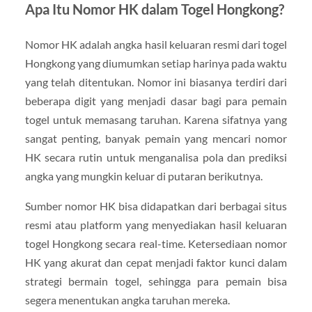
Apa Itu Nomor HK dalam Togel Hongkong?
Nomor HK adalah angka hasil keluaran resmi dari togel
Hongkong yang diumumkan setiap harinya pada waktu
yang telah ditentukan. Nomor ini biasanya terdiri dari
beberapa digit yang menjadi dasar bagi para pemain
togel untuk memasang taruhan. Karena sifatnya yang
sangat penting, banyak pemain yang mencari nomor
HK secara rutin untuk menganalisa pola dan prediksi
angka yang mungkin keluar di putaran berikutnya.
Sumber nomor HK bisa didapatkan dari berbagai situs
resmi atau platform yang menyediakan hasil keluaran
togel Hongkong secara real-time. Ketersediaan nomor
HK yang akurat dan cepat menjadi faktor kunci dalam
strategi bermain togel, sehingga para pemain bisa
segera menentukan angka taruhan mereka.