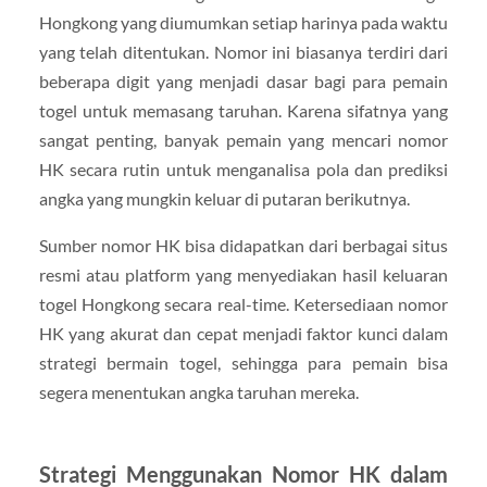
Hongkong yang diumumkan setiap harinya pada waktu
yang telah ditentukan. Nomor ini biasanya terdiri dari
beberapa digit yang menjadi dasar bagi para pemain
togel untuk memasang taruhan. Karena sifatnya yang
sangat penting, banyak pemain yang mencari nomor
HK secara rutin untuk menganalisa pola dan prediksi
angka yang mungkin keluar di putaran berikutnya.
Sumber nomor HK bisa didapatkan dari berbagai situs
resmi atau platform yang menyediakan hasil keluaran
togel Hongkong secara real-time. Ketersediaan nomor
HK yang akurat dan cepat menjadi faktor kunci dalam
strategi bermain togel, sehingga para pemain bisa
segera menentukan angka taruhan mereka.
Strategi Menggunakan Nomor HK dalam