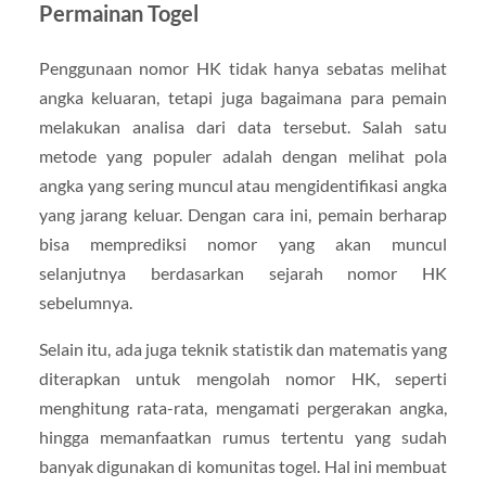
Permainan Togel
Penggunaan nomor HK tidak hanya sebatas melihat
angka keluaran, tetapi juga bagaimana para pemain
melakukan analisa dari data tersebut. Salah satu
metode yang populer adalah dengan melihat pola
angka yang sering muncul atau mengidentifikasi angka
yang jarang keluar. Dengan cara ini, pemain berharap
bisa memprediksi nomor yang akan muncul
selanjutnya berdasarkan sejarah nomor HK
sebelumnya.
Selain itu, ada juga teknik statistik dan matematis yang
diterapkan untuk mengolah nomor HK, seperti
menghitung rata-rata, mengamati pergerakan angka,
hingga memanfaatkan rumus tertentu yang sudah
banyak digunakan di komunitas togel. Hal ini membuat