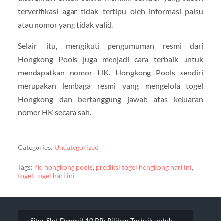
terverifikasi agar tidak tertipu oleh informasi palsu
atau nomor yang tidak valid.
Selain itu, mengikuti pengumuman resmi dari
Hongkong Pools juga menjadi cara terbaik untuk
mendapatkan nomor HK. Hongkong Pools sendiri
merupakan lembaga resmi yang mengelola togel
Hongkong dan bertanggung jawab atas keluaran
nomor HK secara sah.
Categories:
Uncategorized
Tags:
hk
,
hongkong pools
,
prediksi togel hongkong hari ini
,
togel
,
togel hari ini
« Situs Slot Deposit 10 RB: Pilihan Terbaik untuk