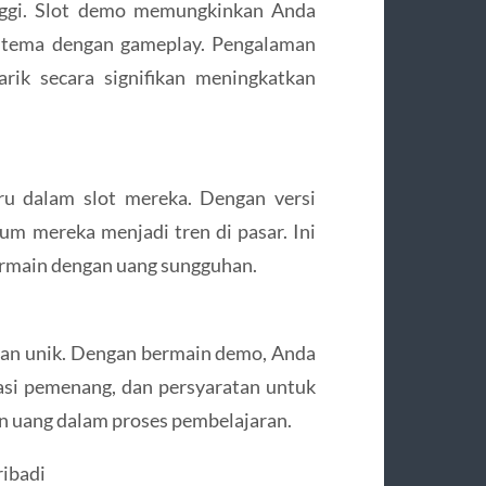
inggi. Slot demo memungkinkan Anda
asi tema dengan gameplay. Pengalaman
rik secara signifikan meningkatkan
u dalam slot mereka. Dengan versi
m mereka menjadi tren di pasar. Ini
rmain dengan uang sungguhan.
uran unik. Dengan bermain demo, Anda
nasi pemenang, dan persyaratan untuk
an uang dalam proses pembelajaran.
ibadi