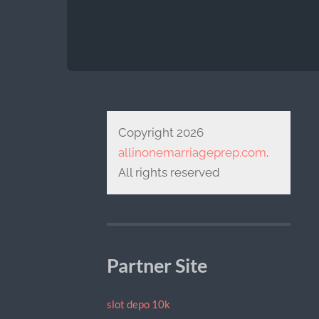
Copyright 2026
allinonemarriageprep.com
.
All rights reserved
Partner Site
slot depo 10k