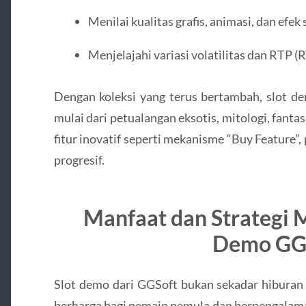
Menilai kualitas grafis, animasi, dan efek
Menjelajahi variasi volatilitas dan RTP (
Dengan koleksi yang terus bertambah, slot 
mulai dari petualangan eksotis, mitologi, fanta
fitur inovatif seperti mekanisme “Buy Feature”, 
progresif.
Manfaat dan Strategi 
Demo GG
Slot demo dari GGSoft bukan sekadar hiburan g
berharga bagi pemain pemula dan berpengalama