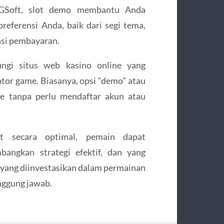
GSoft, slot demo membantu Anda
eferensi Anda, baik dari segi tema,
nsi pembayaran.
ngi situs web kasino online yang
tor game. Biasanya, opsi “demo” atau
me tanpa perlu mendaftar akun atau
 secara optimal, pemain dapat
angkan strategi efektif, dan yang
yang diinvestasikan dalam permainan
nggung jawab.