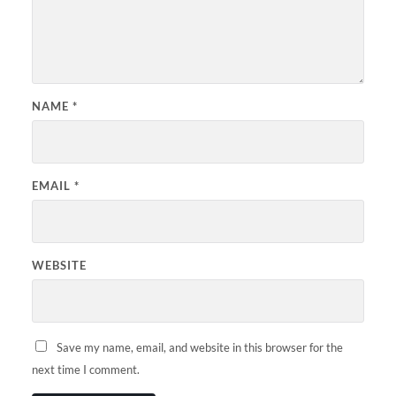
NAME
*
EMAIL
*
WEBSITE
Save my name, email, and website in this browser for the
next time I comment.