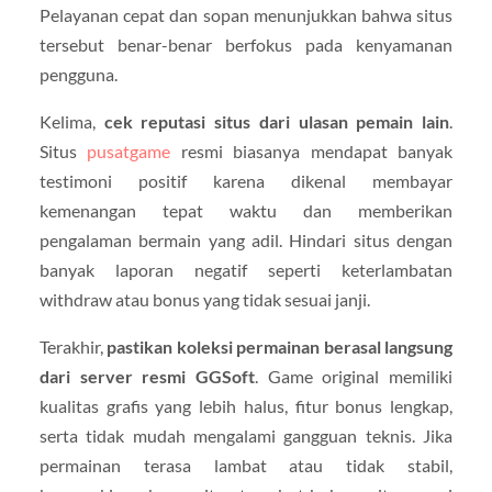
Pelayanan cepat dan sopan menunjukkan bahwa situs
tersebut benar-benar berfokus pada kenyamanan
pengguna.
Kelima,
cek reputasi situs dari ulasan pemain lain
.
Situs
pusatgame
resmi biasanya mendapat banyak
testimoni positif karena dikenal membayar
kemenangan tepat waktu dan memberikan
pengalaman bermain yang adil. Hindari situs dengan
banyak laporan negatif seperti keterlambatan
withdraw atau bonus yang tidak sesuai janji.
Terakhir,
pastikan koleksi permainan berasal langsung
dari server resmi GGSoft
. Game original memiliki
kualitas grafis yang lebih halus, fitur bonus lengkap,
serta tidak mudah mengalami gangguan teknis. Jika
permainan terasa lambat atau tidak stabil,