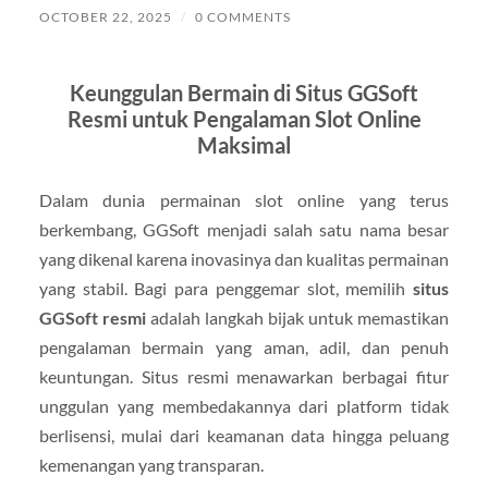
OCTOBER 22, 2025
/
0 COMMENTS
Keunggulan Bermain di Situs GGSoft
Resmi untuk Pengalaman Slot Online
Maksimal
Dalam dunia permainan slot online yang terus
berkembang, GGSoft menjadi salah satu nama besar
yang dikenal karena inovasinya dan kualitas permainan
yang stabil. Bagi para penggemar slot, memilih
situs
GGSoft resmi
adalah langkah bijak untuk memastikan
pengalaman bermain yang aman, adil, dan penuh
keuntungan. Situs resmi menawarkan berbagai fitur
unggulan yang membedakannya dari platform tidak
berlisensi, mulai dari keamanan data hingga peluang
kemenangan yang transparan.