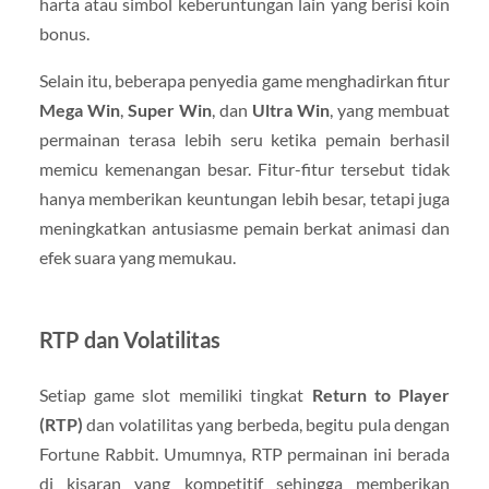
harta atau simbol keberuntungan lain yang berisi koin
bonus.
Selain itu, beberapa penyedia game menghadirkan fitur
Mega Win
,
Super Win
, dan
Ultra Win
, yang membuat
permainan terasa lebih seru ketika pemain berhasil
memicu kemenangan besar. Fitur-fitur tersebut tidak
hanya memberikan keuntungan lebih besar, tetapi juga
meningkatkan antusiasme pemain berkat animasi dan
efek suara yang memukau.
RTP dan Volatilitas
Setiap game slot memiliki tingkat
Return to Player
(RTP)
dan volatilitas yang berbeda, begitu pula dengan
Fortune Rabbit. Umumnya, RTP permainan ini berada
di kisaran yang kompetitif sehingga memberikan