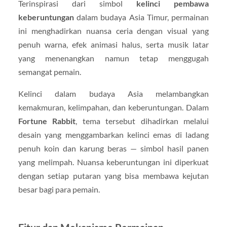
Terinspirasi dari simbol
kelinci pembawa
keberuntungan
dalam budaya Asia Timur, permainan
ini menghadirkan nuansa ceria dengan visual yang
penuh warna, efek animasi halus, serta musik latar
yang menenangkan namun tetap menggugah
semangat pemain.
Kelinci dalam budaya Asia melambangkan
kemakmuran, kelimpahan, dan keberuntungan. Dalam
Fortune Rabbit
, tema tersebut dihadirkan melalui
desain yang menggambarkan kelinci emas di ladang
penuh koin dan karung beras — simbol hasil panen
yang melimpah. Nuansa keberuntungan ini diperkuat
dengan setiap putaran yang bisa membawa kejutan
besar bagi para pemain.