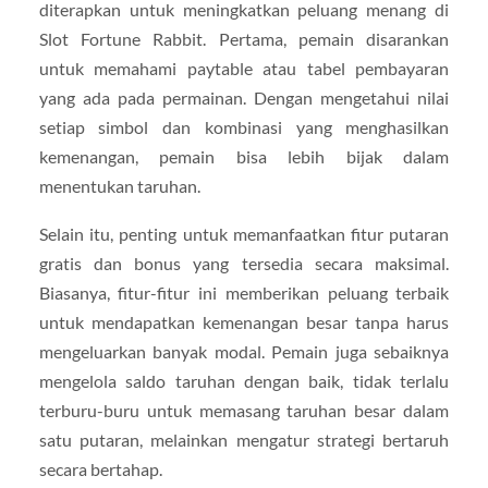
diterapkan untuk meningkatkan peluang menang di
Slot Fortune Rabbit. Pertama, pemain disarankan
untuk memahami paytable atau tabel pembayaran
yang ada pada permainan. Dengan mengetahui nilai
setiap simbol dan kombinasi yang menghasilkan
kemenangan, pemain bisa lebih bijak dalam
menentukan taruhan.
Selain itu, penting untuk memanfaatkan fitur putaran
gratis dan bonus yang tersedia secara maksimal.
Biasanya, fitur-fitur ini memberikan peluang terbaik
untuk mendapatkan kemenangan besar tanpa harus
mengeluarkan banyak modal. Pemain juga sebaiknya
mengelola saldo taruhan dengan baik, tidak terlalu
terburu-buru untuk memasang taruhan besar dalam
satu putaran, melainkan mengatur strategi bertaruh
secara bertahap.