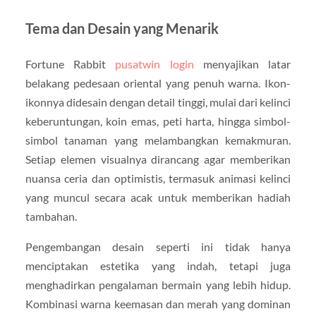
Tema dan Desain yang Menarik
Fortune Rabbit
pusatwin login
menyajikan latar
belakang pedesaan oriental yang penuh warna. Ikon-
ikonnya didesain dengan detail tinggi, mulai dari kelinci
keberuntungan, koin emas, peti harta, hingga simbol-
simbol tanaman yang melambangkan kemakmuran.
Setiap elemen visualnya dirancang agar memberikan
nuansa ceria dan optimistis, termasuk animasi kelinci
yang muncul secara acak untuk memberikan hadiah
tambahan.
Pengembangan desain seperti ini tidak hanya
menciptakan estetika yang indah, tetapi juga
menghadirkan pengalaman bermain yang lebih hidup.
Kombinasi warna keemasan dan merah yang dominan