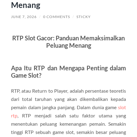
Menang
JUNE 7, 2026
/
0 COMMENTS
/
STICKY
RTP Slot Gacor: Panduan Memaksimalkan
Peluang Menang
Apa Itu RTP dan Mengapa Penting dalam
Game Slot?
RTP, atau Return to Player, adalah persentase teoretis
dari total taruhan yang akan dikembalikan kepada
pemain dalam jangka panjang. Dalam dunia game
slot
rtp
, RTP menjadi salah satu faktor utama yang
menentukan peluang kemenangan pemain. Semakin
tinggi RTP sebuah game slot, semakin besar peluang