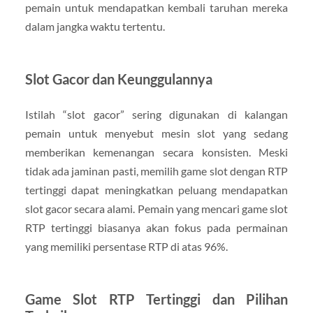
pemain untuk mendapatkan kembali taruhan mereka
dalam jangka waktu tertentu.
Slot Gacor dan Keunggulannya
Istilah “slot gacor” sering digunakan di kalangan
pemain untuk menyebut mesin slot yang sedang
memberikan kemenangan secara konsisten. Meski
tidak ada jaminan pasti, memilih game slot dengan RTP
tertinggi dapat meningkatkan peluang mendapatkan
slot gacor secara alami. Pemain yang mencari game slot
RTP tertinggi biasanya akan fokus pada permainan
yang memiliki persentase RTP di atas 96%.
Game Slot RTP Tertinggi dan Pilihan