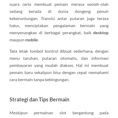
suara ceria membuat pemain merasa seolah-olah
sedang berada di dunia dongeng penuh
keberuntungan. Transisi antar putaran juga terasa
halus, menciptakan pengalaman bermain yang
menyenangkan di berbagai perangkat, baik
desktop
maupun
mobile
.
Tata letak tombol kontrol dibuat sederhana, dengan
menu taruhan, putaran otomatis, dan informasi
pembayaran yang mudah diakses. Hal ini membuat
pemain baru sekalipun bisa dengan cepat memahami
cara bermain tanpa kebingungan.
Strategi dan Tips Bermain
Meskipun permainan slot bergantung pada