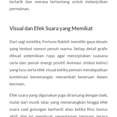
tertarik dan merasa tertantang untuk melanjutkan
permainan.
Visual dan Efek Suara yang Memikat
Dari segi estetika, Fortune Rabbit memiliki gaya desain
yang lembut namun penuh warna. Setiap detail grafis
dibuat sedemikian rupa agar menciptakan suasana
ceria dan penuh energi positif. Animasi simbol kelinci
yang lucu serta efek visual ketika pemain mendapatkan
kombinasi kemenangan menambah keseruan dalam
bermain.
Efek suara yang digunakan juga dirancang dengan baik,
mulai dari musik latar yang menenangkan hingga efek
suara saat gulungan berhenti atau ketika fitur bonus
aktif. Hal ini membuat pengalaman bermain terasa