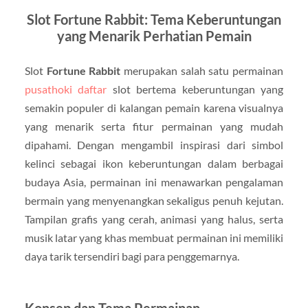
Slot Fortune Rabbit: Tema Keberuntungan
yang Menarik Perhatian Pemain
Slot
Fortune Rabbit
merupakan salah satu permainan
pusathoki daftar
slot bertema keberuntungan yang
semakin populer di kalangan pemain karena visualnya
yang menarik serta fitur permainan yang mudah
dipahami. Dengan mengambil inspirasi dari simbol
kelinci sebagai ikon keberuntungan dalam berbagai
budaya Asia, permainan ini menawarkan pengalaman
bermain yang menyenangkan sekaligus penuh kejutan.
Tampilan grafis yang cerah, animasi yang halus, serta
musik latar yang khas membuat permainan ini memiliki
daya tarik tersendiri bagi para penggemarnya.
Konsep dan Tema Permainan