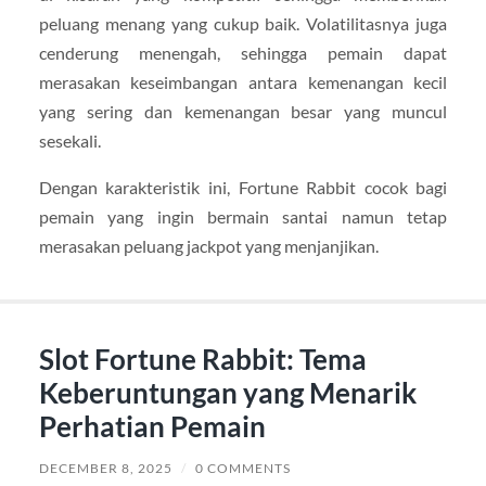
peluang menang yang cukup baik. Volatilitasnya juga
cenderung menengah, sehingga pemain dapat
merasakan keseimbangan antara kemenangan kecil
yang sering dan kemenangan besar yang muncul
sesekali.
Dengan karakteristik ini, Fortune Rabbit cocok bagi
pemain yang ingin bermain santai namun tetap
merasakan peluang jackpot yang menjanjikan.
Slot Fortune Rabbit: Tema
Keberuntungan yang Menarik
Perhatian Pemain
DECEMBER 8, 2025
/
0 COMMENTS