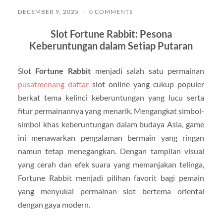
DECEMBER 9, 2025
/
0 COMMENTS
Slot
Fortune Rabbit
: Pesona
Keberuntungan dalam Setiap Putaran
Slot
Fortune Rabbit
menjadi salah satu permainan
pusatmenang daftar
slot online yang cukup populer
berkat tema kelinci keberuntungan yang lucu serta
fitur permainannya yang menarik. Mengangkat simbol-
simbol khas keberuntungan dalam budaya Asia, game
ini menawarkan pengalaman bermain yang ringan
namun tetap menegangkan. Dengan tampilan visual
yang cerah dan efek suara yang memanjakan telinga,
Fortune Rabbit menjadi pilihan favorit bagi pemain
yang menyukai permainan slot bertema oriental
dengan gaya modern.