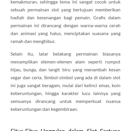
kemakmuran, sehingga tema ini sangat cocok untuk
sebuah permainan slot yang bertujuan memberikan
hadiah dan kesenangan bagi pemain. Grafis dalam
permainan ini dirancang dengan warna-warna cerah
dan animasi yang halus, menciptakan suasana yang
ramah dan menghibur.
Selain itu, latar belakang permainan biasanya
menampilkan elemen-elemen alam seperti rumput
hijau, bunga, dan langit biru yang menambah kesan
segar dan ceria. Simbol-simbol yang ada di dalam slot
ini juga sangat beragam, mulai dari kelinci emas, koin
keberuntungan, hingga karakter lucu lainnya yang
semuanya dirancang untuk memperkuat nuansa
keberuntungan dan kegembiraan.