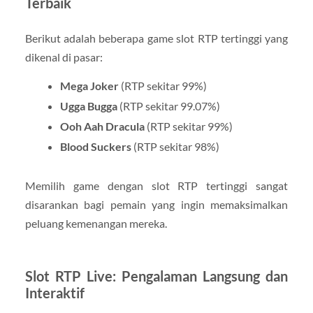
Terbaik
Berikut adalah beberapa game slot RTP tertinggi yang
dikenal di pasar:
Mega Joker
(RTP sekitar 99%)
Ugga Bugga
(RTP sekitar 99.07%)
Ooh Aah Dracula
(RTP sekitar 99%)
Blood Suckers
(RTP sekitar 98%)
Memilih game dengan slot RTP tertinggi sangat
disarankan bagi pemain yang ingin memaksimalkan
peluang kemenangan mereka.
Slot RTP Live: Pengalaman Langsung dan
Interaktif