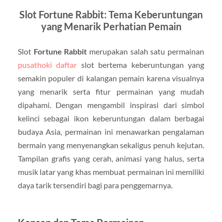
Slot Fortune Rabbit: Tema Keberuntungan
yang Menarik Perhatian Pemain
Slot
Fortune Rabbit
merupakan salah satu permainan
pusathoki daftar
slot bertema keberuntungan yang
semakin populer di kalangan pemain karena visualnya
yang menarik serta fitur permainan yang mudah
dipahami. Dengan mengambil inspirasi dari simbol
kelinci sebagai ikon keberuntungan dalam berbagai
budaya Asia, permainan ini menawarkan pengalaman
bermain yang menyenangkan sekaligus penuh kejutan.
Tampilan grafis yang cerah, animasi yang halus, serta
musik latar yang khas membuat permainan ini memiliki
daya tarik tersendiri bagi para penggemarnya.