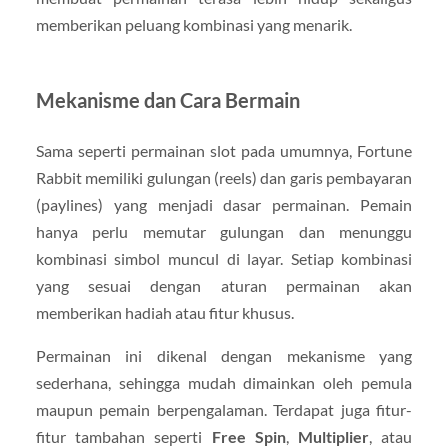
memberikan peluang kombinasi yang menarik.
Mekanisme dan Cara Bermain
Sama seperti permainan slot pada umumnya, Fortune
Rabbit memiliki gulungan (reels) dan garis pembayaran
(paylines) yang menjadi dasar permainan. Pemain
hanya perlu memutar gulungan dan menunggu
kombinasi simbol muncul di layar. Setiap kombinasi
yang sesuai dengan aturan permainan akan
memberikan hadiah atau fitur khusus.
Permainan ini dikenal dengan mekanisme yang
sederhana, sehingga mudah dimainkan oleh pemula
maupun pemain berpengalaman. Terdapat juga fitur-
fitur tambahan seperti
Free Spin
,
Multiplier
, atau