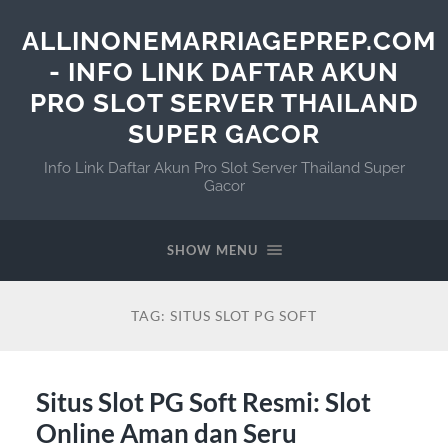
ALLINONEMARRIAGEPREP.COM
- INFO LINK DAFTAR AKUN
PRO SLOT SERVER THAILAND
SUPER GACOR
Info Link Daftar Akun Pro Slot Server Thailand Super
Gacor
SHOW MENU
TAG:
SITUS SLOT PG SOFT
Situs Slot PG Soft Resmi: Slot
Online Aman dan Seru