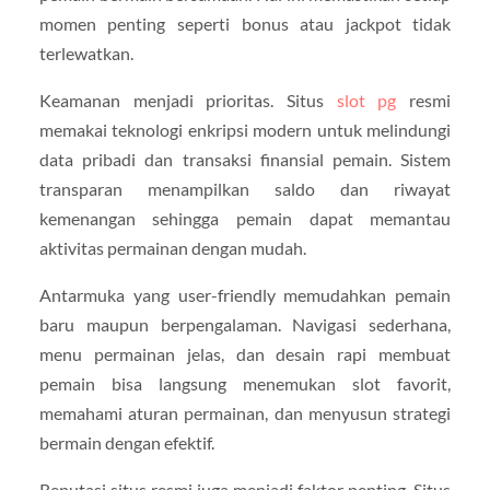
momen penting seperti bonus atau jackpot tidak
terlewatkan.
Keamanan menjadi prioritas. Situs
slot pg
resmi
memakai teknologi enkripsi modern untuk melindungi
data pribadi dan transaksi finansial pemain. Sistem
transparan menampilkan saldo dan riwayat
kemenangan sehingga pemain dapat memantau
aktivitas permainan dengan mudah.
Antarmuka yang user-friendly memudahkan pemain
baru maupun berpengalaman. Navigasi sederhana,
menu permainan jelas, dan desain rapi membuat
pemain bisa langsung menemukan slot favorit,
memahami aturan permainan, dan menyusun strategi
bermain dengan efektif.
Reputasi situs resmi juga menjadi faktor penting. Situs