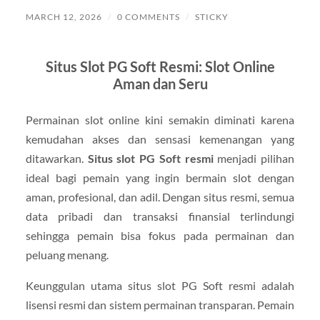
MARCH 12, 2026
/
0 COMMENTS
/
STICKY
Situs Slot PG Soft Resmi: Slot Online
Aman dan Seru
Permainan slot online kini semakin diminati karena
kemudahan akses dan sensasi kemenangan yang
ditawarkan.
Situs slot PG Soft resmi
menjadi pilihan
ideal bagi pemain yang ingin bermain slot dengan
aman, profesional, dan adil. Dengan situs resmi, semua
data pribadi dan transaksi finansial terlindungi
sehingga pemain bisa fokus pada permainan dan
peluang menang.
Keunggulan utama situs slot PG Soft resmi adalah
lisensi resmi dan sistem permainan transparan. Pemain