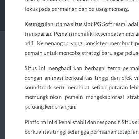
fokus pada permainan dan peluang menang.
Keunggulan utama situs slot PG Soft resmi adal
transparan. Pemain memiliki kesempatan meraih
adil. Kemenangan yang konsisten membuat p
pemain untuk mencoba strategi baru agar pelu
Situs ini menghadirkan berbagai tema perma
dengan animasi berkualitas tinggi dan efek vi
soundtrack seru membuat setiap putaran lebi
memungkinkan pemain mengeksplorasi stra
peluang kemenangan.
Platform ini dikenal stabil dan responsif. Situs
berkualitas tinggi sehingga permainan tetap l