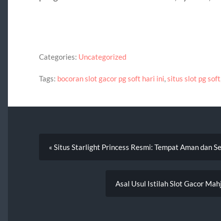
Categories:
Uncategorized
Tags:
bocoran slot gacor pg soft hari ini
,
situs slot pg soft
« Situs Starlight Princess Resmi: Tempat Aman dan Se
Asal Usul Istilah Slot Gacor Mah