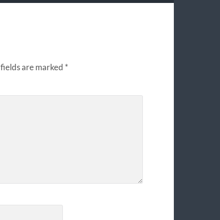
fields are marked
*