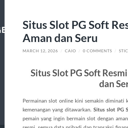
Situs Slot PG Soft Re
GEPREP.COM
Aman dan Seru
MARCH 12, 2026
/
CAIO
/
0 COMMENTS
/
STI
Situs Slot PG Soft Resm
dan Se
Permainan slot online kini semakin diminati
kemenangan yang ditawarkan.
Situs slot PG 
pemain yang ingin bermain slot dengan aman, 
resmi, semua data pribadi dan transaksi finan