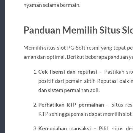
nyaman selama bermain.
Panduan Memilih Situs Sl
Memilih situs slot PG Soft resmi yang tepat p
aman dan optimal. Berikut beberapa panduan ya
Cek lisensi dan reputasi
– Pastikan sit
positif dari pemain aktif. Reputasi baik
dan sistem permainan adil.
Perhatikan RTP permainan
– Situs res
RTP sehingga pemain dapat memilih slot 
Kemudahan transaksi
– Pilih situs d