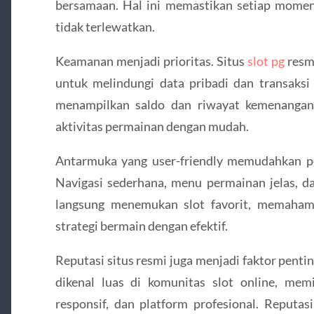
bersamaan. Hal ini memastikan setiap momen 
tidak terlewatkan.
Keamanan menjadi prioritas. Situs
slot pg
resm
untuk melindungi data pribadi dan transaksi 
menampilkan saldo dan riwayat kemenanga
aktivitas permainan dengan mudah.
Antarmuka yang user-friendly memudahkan 
Navigasi sederhana, menu permainan jelas, d
langsung menemukan slot favorit, memaham
strategi bermain dengan efektif.
Reputasi situs resmi juga menjadi faktor pentin
dikenal luas di komunitas slot online, memi
responsif, dan platform profesional. Reputa