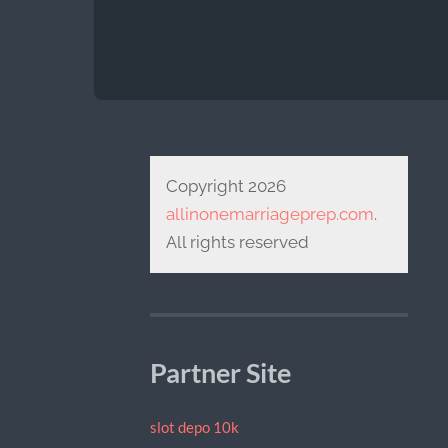
Copyright 2026
allinonemarriageprep.com
.
All rights reserved
Partner Site
slot depo 10k