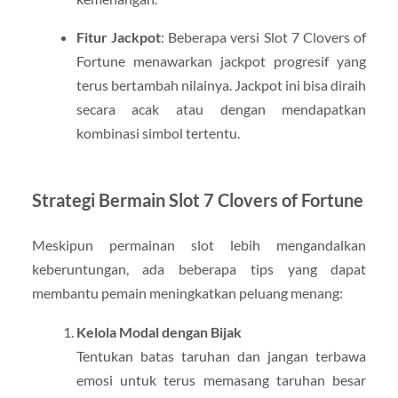
Fitur Jackpot
: Beberapa versi Slot 7 Clovers of
Fortune menawarkan jackpot progresif yang
terus bertambah nilainya. Jackpot ini bisa diraih
secara acak atau dengan mendapatkan
kombinasi simbol tertentu.
Strategi Bermain Slot 7 Clovers of Fortune
Meskipun permainan slot lebih mengandalkan
keberuntungan, ada beberapa tips yang dapat
membantu pemain meningkatkan peluang menang:
Kelola Modal dengan Bijak
Tentukan batas taruhan dan jangan terbawa
emosi untuk terus memasang taruhan besar