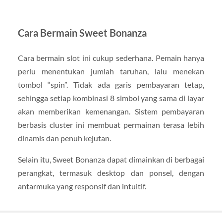
Cara Bermain Sweet Bonanza
Cara bermain slot ini cukup sederhana. Pemain hanya
perlu menentukan jumlah taruhan, lalu menekan
tombol “spin”. Tidak ada garis pembayaran tetap,
sehingga setiap kombinasi 8 simbol yang sama di layar
akan memberikan kemenangan. Sistem pembayaran
berbasis cluster ini membuat permainan terasa lebih
dinamis dan penuh kejutan.
Selain itu, Sweet Bonanza dapat dimainkan di berbagai
perangkat, termasuk desktop dan ponsel, dengan
antarmuka yang responsif dan intuitif.