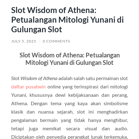
Slot Wisdom of Athena:
Petualangan Mitologi Yunani di
Gulungan Slot
JULY 5, 2025
/
0 COMMENTS
Slot Wisdom of Athena: Petualangan
Mitologi Yunani di Gulungan Slot
Slot
Wisdom of Athena
adalah salah satu permainan slot
daftar pusatwin
online yang terinspirasi dari mitologi
Yunani, khususnya dewi kebijaksanaan dan perang,
Athena. Dengan tema yang kaya akan simbolisme
klasik dan nuansa sejarah, slot ini menghadirkan
pengalaman bermain yang tidak hanya menghibur,
tetapi juga memikat secara visual dan audio.
Diciptakan oleh penyedia perangkat lunak terkemuka,