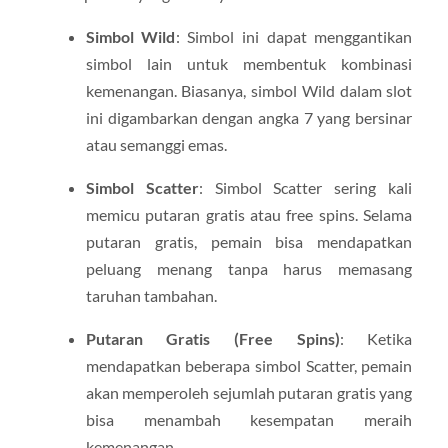
Simbol Wild
: Simbol ini dapat menggantikan
simbol lain untuk membentuk kombinasi
kemenangan. Biasanya, simbol Wild dalam slot
ini digambarkan dengan angka 7 yang bersinar
atau semanggi emas.
Simbol Scatter
: Simbol Scatter sering kali
memicu putaran gratis atau free spins. Selama
putaran gratis, pemain bisa mendapatkan
peluang menang tanpa harus memasang
taruhan tambahan.
Putaran Gratis (Free Spins)
: Ketika
mendapatkan beberapa simbol Scatter, pemain
akan memperoleh sejumlah putaran gratis yang
bisa menambah kesempatan meraih
kemenangan.