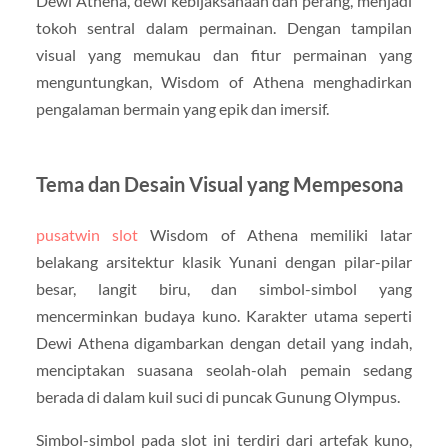
Dewi Athena, dewi kebijaksanaan dan perang, menjadi
tokoh sentral dalam permainan. Dengan tampilan
visual yang memukau dan fitur permainan yang
menguntungkan, Wisdom of Athena menghadirkan
pengalaman bermain yang epik dan imersif.
Tema dan Desain Visual yang Mempesona
pusatwin slot
Wisdom of Athena memiliki latar
belakang arsitektur klasik Yunani dengan pilar-pilar
besar, langit biru, dan simbol-simbol yang
mencerminkan budaya kuno. Karakter utama seperti
Dewi Athena digambarkan dengan detail yang indah,
menciptakan suasana seolah-olah pemain sedang
berada di dalam kuil suci di puncak Gunung Olympus.
Simbol-simbol pada slot ini terdiri dari artefak kuno,