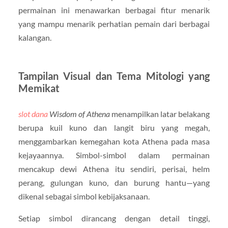
permainan ini menawarkan berbagai fitur menarik
yang mampu menarik perhatian pemain dari berbagai
kalangan.
Tampilan Visual dan Tema Mitologi yang
Memikat
slot dana
Wisdom of Athena
menampilkan latar belakang
berupa kuil kuno dan langit biru yang megah,
menggambarkan kemegahan kota Athena pada masa
kejayaannya. Simbol-simbol dalam permainan
mencakup dewi Athena itu sendiri, perisai, helm
perang, gulungan kuno, dan burung hantu—yang
dikenal sebagai simbol kebijaksanaan.
Setiap simbol dirancang dengan detail tinggi,