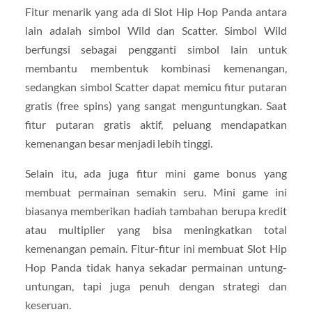
Fitur menarik yang ada di Slot Hip Hop Panda antara
lain adalah simbol Wild dan Scatter. Simbol Wild
berfungsi sebagai pengganti simbol lain untuk
membantu membentuk kombinasi kemenangan,
sedangkan simbol Scatter dapat memicu fitur putaran
gratis (free spins) yang sangat menguntungkan. Saat
fitur putaran gratis aktif, peluang mendapatkan
kemenangan besar menjadi lebih tinggi.
Selain itu, ada juga fitur mini game bonus yang
membuat permainan semakin seru. Mini game ini
biasanya memberikan hadiah tambahan berupa kredit
atau multiplier yang bisa meningkatkan total
kemenangan pemain. Fitur-fitur ini membuat Slot Hip
Hop Panda tidak hanya sekadar permainan untung-
untungan, tapi juga penuh dengan strategi dan
keseruan.