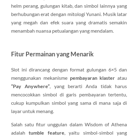
helm perang, gulungan kitab, dan simbol lainnya yang
berhubungan erat dengan mitologi Yunani. Musik latar
yang megah dan efek suara yang dramatis semakin
menambah nuansa petualangan yang mendalam.
Fitur Permainan yang Menarik
Slot ini dirancang dengan format gulungan 6×5 dan
menggunakan mekanisme
pembayaran klaster
atau
“Pay Anywhere”
, yang berarti Anda tidak harus
mencocokkan simbol di garis pembayaran tertentu,
cukup kumpulkan simbol yang sama di mana saja di
layar untuk menang.
Salah satu fitur unggulan dalam Wisdom of Athena
adalah
tumble feature
, yaitu simbol-simbol yang