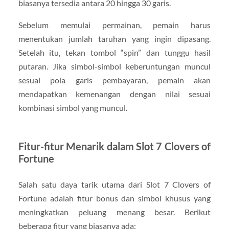
biasanya tersedia antara 20 hingga 30 garis.
Sebelum memulai permainan, pemain harus
menentukan jumlah taruhan yang ingin dipasang.
Setelah itu, tekan tombol “spin” dan tunggu hasil
putaran. Jika simbol-simbol keberuntungan muncul
sesuai pola garis pembayaran, pemain akan
mendapatkan kemenangan dengan nilai sesuai
kombinasi simbol yang muncul.
Fitur-fitur Menarik dalam Slot 7 Clovers of
Fortune
Salah satu daya tarik utama dari Slot 7 Clovers of
Fortune adalah fitur bonus dan simbol khusus yang
meningkatkan peluang menang besar. Berikut
beberapa fitur yang biasanya ada: