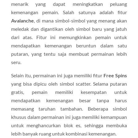
menarik yang dapat meningkatkan peluang
kemenangan pemain. Salah satunya adalah fitur
Avalanche
, di mana simbol-simbol yang menang akan
meledak dan digantikan oleh simbol baru yang jatuh
dari atas. Fitur ini memungkinkan pemain untuk
mendapatkan kemenangan beruntun dalam satu
putaran, yang tentu saja membuat permainan lebih
seru.
Selain itu, permainan ini juga memiliki fitur
Free Spins
yang bisa dipicu oleh simbol scatter. Selama putaran
gratis, pemain memiliki kesempatan untuk
mendapatkan kemenangan besar tanpa harus
memasang taruhan tambahan. Beberapa simbol
khusus dalam permainan ini juga memiliki kemampuan
untuk menghancurkan blok es, sehingga membuka
lebih banyak ruang untuk kombinasi kemenangan.