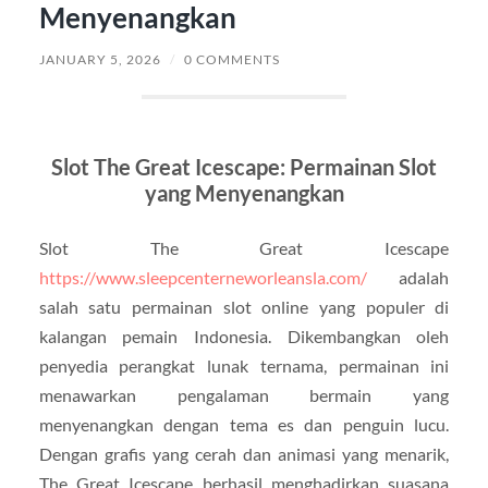
Menyenangkan
JANUARY 5, 2026
/
0 COMMENTS
Slot The Great Icescape: Permainan Slot
yang Menyenangkan
Slot The Great Icescape
https://www.sleepcenterneworleansla.com/
adalah
salah satu permainan slot online yang populer di
kalangan pemain Indonesia. Dikembangkan oleh
penyedia perangkat lunak ternama, permainan ini
menawarkan pengalaman bermain yang
menyenangkan dengan tema es dan penguin lucu.
Dengan grafis yang cerah dan animasi yang menarik,
The Great Icescape berhasil menghadirkan suasana