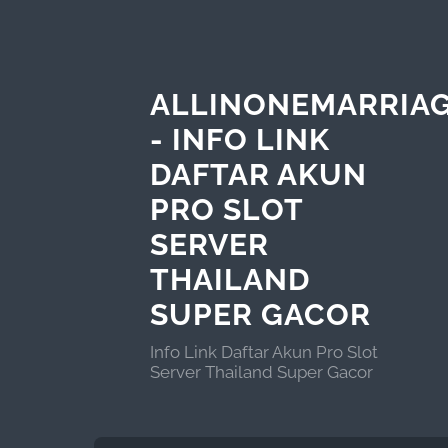
ALLINONEMARRIA
- INFO LINK
DAFTAR AKUN
PRO SLOT
SERVER
THAILAND
SUPER GACOR
Info Link Daftar Akun Pro Slot
Server Thailand Super Gacor