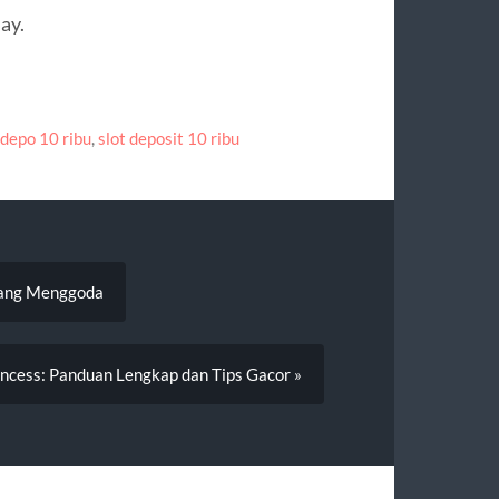
ay.
 depo 10 ribu
,
slot deposit 10 ribu
yang Menggoda
incess: Panduan Lengkap dan Tips Gacor »