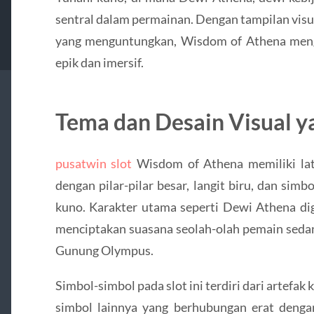
sentral dalam permainan. Dengan tampilan vis
yang menguntungkan, Wisdom of Athena men
epik dan imersif.
Tema dan Desain Visual
pusatwin slot
Wisdom of Athena memiliki lata
dengan pilar-pilar besar, langit biru, dan si
kuno. Karakter utama seperti Dewi Athena di
menciptakan suasana seolah-olah pemain sedang
Gunung Olympus.
Simbol-simbol pada slot ini terdiri dari artefak
simbol lainnya yang berhubungan erat dengan