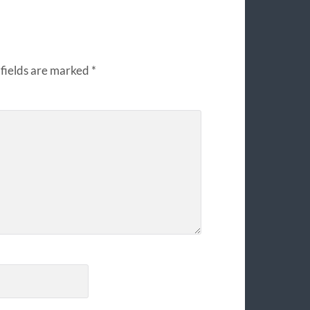
fields are marked
*