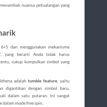
n menambah nuansa petualangan yang
narik
an 6×5 dan menggunakan mekanisme
”
, yang berarti Anda tidak harus
tentu, cukup kumpulkan simbol yang
 Athena adalah
tumble feature
, yaitu
n digantikan dengan simbol baru,
ali dalam satu putaran. Ini sangat
 dalam mode free spin.