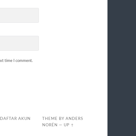
ext time I comment.
 DAFTAR AKUN
THEME BY
ANDERS
NORÉN
—
UP ↑