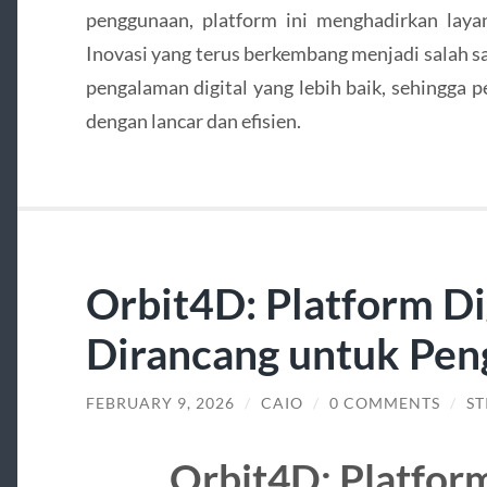
penggunaan, platform ini menghadirkan laya
Inovasi yang terus berkembang menjadi salah s
pengalaman digital yang lebih baik, sehingga 
dengan lancar dan efisien.
Orbit4D: Platform Di
Dirancang untuk Pen
FEBRUARY 9, 2026
/
CAIO
/
0 COMMENTS
/
ST
Orbit4D: Platform