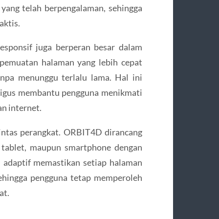
yang telah berpengalaman, sehingga
aktis.
esponsif juga berperan besar dalam
pemuatan halaman yang lebih cepat
npa menunggu terlalu lama. Hal ini
aligus membantu pengguna menikmati
an internet.
 lintas perangkat. ORBIT4D dirancang
, tablet, maupun smartphone dengan
n adaptif memastikan setiap halaman
sehingga pengguna tetap memperoleh
at.