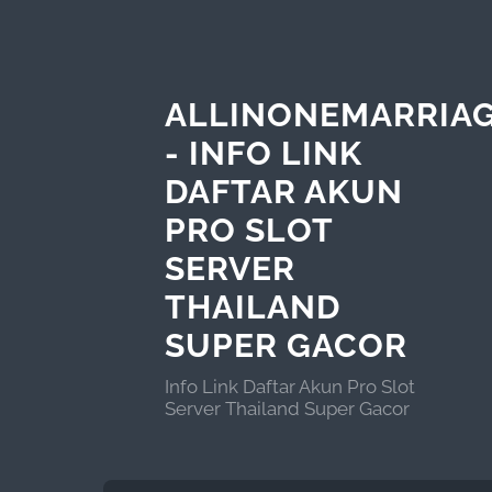
ALLINONEMARRIA
- INFO LINK
DAFTAR AKUN
PRO SLOT
SERVER
THAILAND
SUPER GACOR
Info Link Daftar Akun Pro Slot
Server Thailand Super Gacor