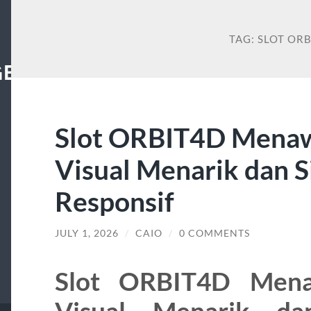
TAG:
SLOT OR
GEPREP.COM
Slot ORBIT4D Menaw
Visual Menarik dan S
Responsif
JULY 1, 2026
/
CAIO
/
0 COMMENTS
Slot ORBIT4D Mena
Visual Menarik da