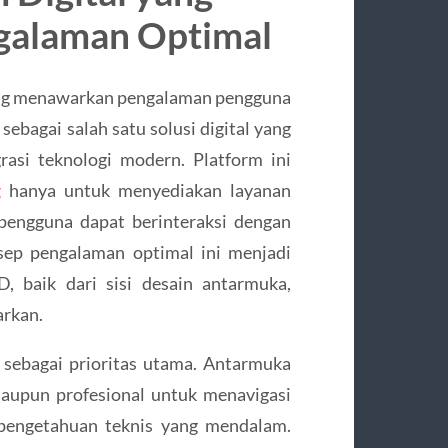
galaman Optimal
m yang menawarkan pengalaman pengguna
sebagai salah satu solusi digital yang
rasi teknologi modern. Platform ini
g
hanya untuk menyediakan layanan
 pengguna dapat berinteraksi dengan
nsep pengalaman optimal ini menjadi
 baik dari sisi desain antarmuka,
arkan.
ebagai prioritas utama. Antarmuka
aupun profesional untuk menavigasi
pengetahuan teknis yang mendalam.