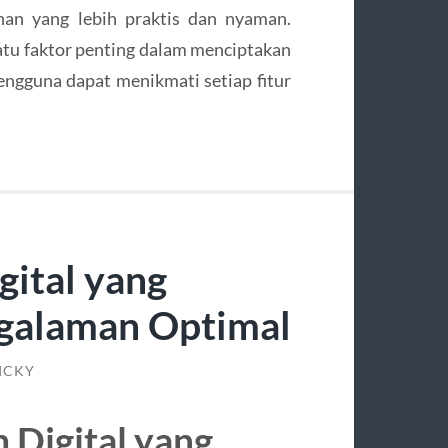
nan yang lebih praktis dan nyaman.
atu faktor penting dalam menciptakan
pengguna dapat menikmati setiap fitur
gital yang
galaman Optimal
ICKY
 Digital yang