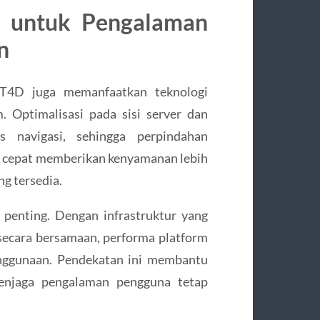
if untuk Pengalaman
n
IT4D juga memanfaatkan teknologi
 Optimalisasi pada sisi server dan
navigasi, sehingga perpindahan
g cepat memberikan kenyamanan lebih
ng tersedia.
 penting. Dengan infrastruktur yang
ecara bersamaan, performa platform
enggunaan. Pendekatan ini membantu
enjaga pengalaman pengguna tetap