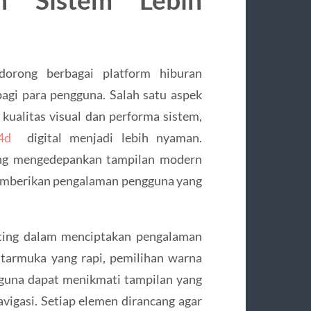
dorong berbagai platform hiburan
agi para pengguna. Salah satu aspek
kualitas visual dan performa sistem,
4d
digital menjadi lebih nyaman.
ng mengedepankan tampilan modern
emberikan pengalaman pengguna yang
enting dalam menciptakan pengalaman
tarmuka yang rapi, pemilihan warna
gguna dapat menikmati tampilan yang
igasi. Setiap elemen dirancang agar