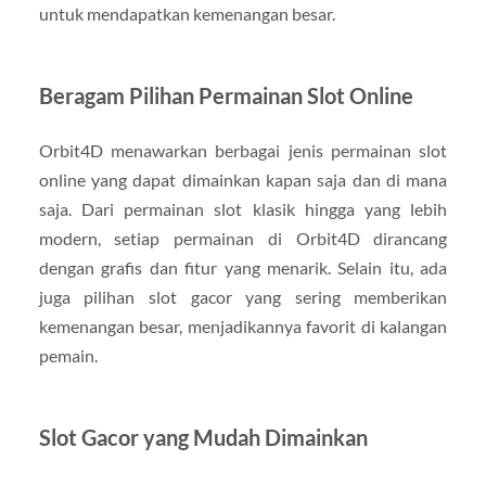
untuk mendapatkan kemenangan besar.
Beragam Pilihan Permainan Slot Online
Orbit4D menawarkan berbagai jenis permainan slot
online yang dapat dimainkan kapan saja dan di mana
saja. Dari permainan slot klasik hingga yang lebih
modern, setiap permainan di Orbit4D dirancang
dengan grafis dan fitur yang menarik. Selain itu, ada
juga pilihan slot gacor yang sering memberikan
kemenangan besar, menjadikannya favorit di kalangan
pemain.
Slot Gacor yang Mudah Dimainkan