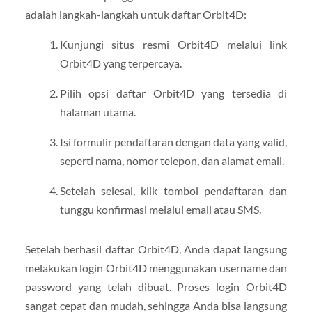
adalah langkah-langkah untuk daftar Orbit4D:
Kunjungi situs resmi Orbit4D melalui link
Orbit4D yang terpercaya.
Pilih opsi daftar Orbit4D yang tersedia di
halaman utama.
Isi formulir pendaftaran dengan data yang valid,
seperti nama, nomor telepon, dan alamat email.
Setelah selesai, klik tombol pendaftaran dan
tunggu konfirmasi melalui email atau SMS.
Setelah berhasil daftar Orbit4D, Anda dapat langsung
melakukan login Orbit4D menggunakan username dan
password yang telah dibuat. Proses login Orbit4D
sangat cepat dan mudah, sehingga Anda bisa langsung