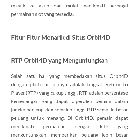
masuk ke akun dan mulai menikmati berbagai
permainan slot yang tersedia.
Fitur-Fitur Menarik di Situs Orbit4D
RTP Orbit4D yang Menguntungkan
Salah satu hal yang membedakan situs Orbit4D
dengan platform lainnya adalah tingkat Return to
Player (RTP) yang cukup tinggi. RTP adalah persentase
kemenangan yang dapat diperoleh pemain dalam
jangka panjang, dan semakin tinggi RTP, semakin besar
peluang untuk menang. Di Orbit4D, pemain dapat
menikmati permainan dengan RTP yang
menguntungkan, memberikan peluang lebih besar