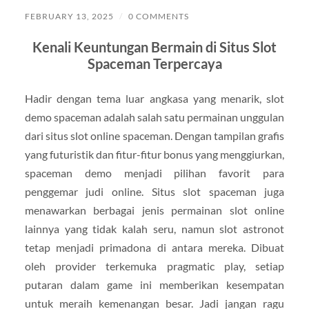
FEBRUARY 13, 2025
/
0 COMMENTS
Kenali Keuntungan Bermain di Situs Slot
Spaceman Terpercaya
Hadir dengan tema luar angkasa yang menarik, slot
demo spaceman adalah salah satu permainan unggulan
dari situs slot online spaceman. Dengan tampilan grafis
yang futuristik dan fitur-fitur bonus yang menggiurkan,
spaceman demo menjadi pilihan favorit para
penggemar judi online. Situs slot spaceman juga
menawarkan berbagai jenis permainan slot online
lainnya yang tidak kalah seru, namun slot astronot
tetap menjadi primadona di antara mereka. Dibuat
oleh provider terkemuka pragmatic play, setiap
putaran dalam game ini memberikan kesempatan
untuk meraih kemenangan besar. Jadi jangan ragu