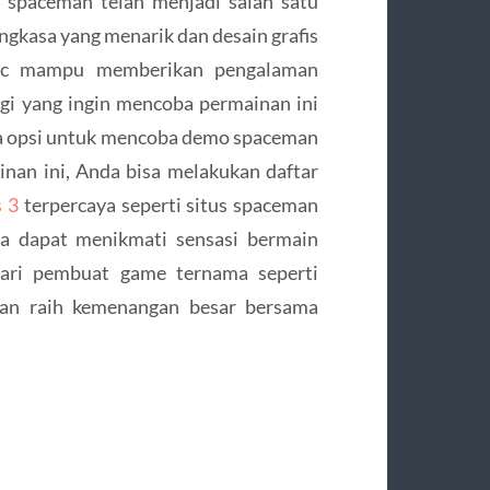
c spaceman telah menjadi salah satu
angkasa yang menarik dan desain grafis
tic mampu memberikan pengalaman
i yang ingin mencoba permainan ini
uga opsi untuk mencoba demo spaceman
nan ini, Anda bisa melakukan daftar
 3
terpercaya seperti situs spaceman
da dapat menikmati sensasi bermain
 dari pembuat game ternama seperti
dan raih kemenangan besar bersama