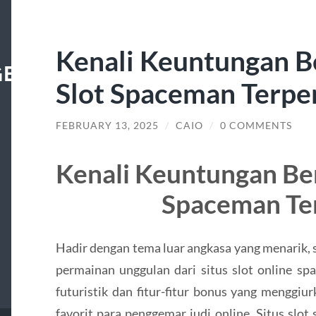
Kenali Keuntungan Be
GEPREP.COM
Slot Spaceman Terpe
FEBRUARY 13, 2025
/
CAIO
/
0 COMMENTS
Kenali Keuntungan Ber
Spaceman Te
Hadir dengan tema luar angkasa yang menarik, 
permainan unggulan dari situs slot online sp
futuristik dan fitur-fitur bonus yang menggi
favorit para penggemar judi online. Situs sl