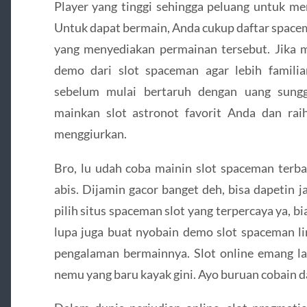
Player yang tinggi sehingga peluang untuk me
Untuk dapat bermain, Anda cukup daftar spacema
yang menyediakan permainan tersebut. Jika m
demo dari slot spaceman agar lebih famil
sebelum mulai bertaruh dengan uang sungg
mainkan slot astronot favorit Anda dan ra
menggiurkan.
Bro, lu udah coba mainin slot spaceman terba
abis. Dijamin gacor banget deh, bisa dapetin 
pilih situs spaceman slot yang terpercaya ya, 
lupa juga buat nyobain demo slot spaceman l
pengalaman bermainnya. Slot online emang lag
nemu yang baru kayak gini. Ayo buruan cobain