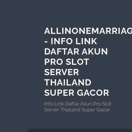
ALLINONEMARRIA
- INFO LINK
DAFTAR AKUN
PRO SLOT
SERVER
THAILAND
SUPER GACOR
Info Link Daftar Akun Pro Slot
Server Thailand Super Gacor