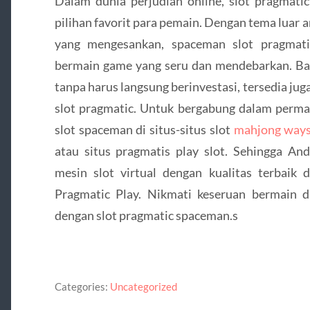
Dalam dunia perjudian online, slot pragmati
pilihan favorit para pemain. Dengan tema luar 
yang mengesankan, spaceman slot pragma
bermain game yang seru dan mendebarkan. Bag
tanpa harus langsung berinvestasi, tersedia j
slot pragmatic. Untuk bergabung dalam permai
slot spaceman di situs-situs slot
mahjong ways
atau situs pragmatis play slot. Sehingga An
mesin slot virtual dengan kualitas terbaik
Pragmatic Play. Nikmati keseruan bermain 
dengan slot pragmatic spaceman.s
Categories:
Uncategorized