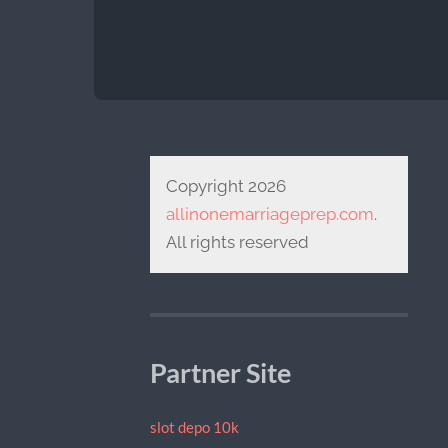
Copyright 2026
allinonemarriageprep.com
.
All rights reserved
Partner Site
slot depo 10k