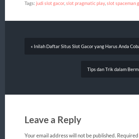
Tags:
judi slot gacor
,
slot pragmatic play
,
slot spaceman 
« Inilah Daftar Situs Slot Gacor yang Harus Anda Co
Tips dan Trik dalam Berm
Leave a Reply
Your email address will not be published.
Required 