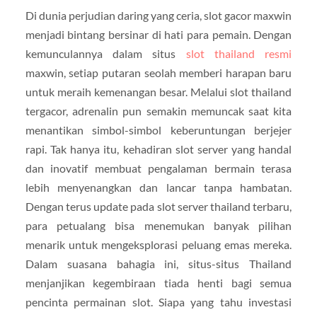
Di dunia perjudian daring yang ceria, slot gacor maxwin
menjadi bintang bersinar di hati para pemain. Dengan
kemunculannya dalam situs
slot thailand resmi
maxwin, setiap putaran seolah memberi harapan baru
untuk meraih kemenangan besar. Melalui slot thailand
tergacor, adrenalin pun semakin memuncak saat kita
menantikan simbol-simbol keberuntungan berjejer
rapi. Tak hanya itu, kehadiran slot server yang handal
dan inovatif membuat pengalaman bermain terasa
lebih menyenangkan dan lancar tanpa hambatan.
Dengan terus update pada slot server thailand terbaru,
para petualang bisa menemukan banyak pilihan
menarik untuk mengeksplorasi peluang emas mereka.
Dalam suasana bahagia ini, situs-situs Thailand
menjanjikan kegembiraan tiada henti bagi semua
pencinta permainan slot. Siapa yang tahu investasi