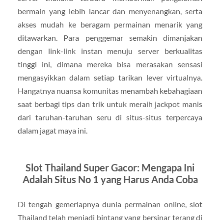
bermain yang lebih lancar dan menyenangkan, serta
akses mudah ke beragam permainan menarik yang
ditawarkan. Para penggemar semakin dimanjakan
dengan link-link instan menuju server berkualitas
tinggi ini, dimana mereka bisa merasakan sensasi
mengasyikkan dalam setiap tarikan lever virtualnya.
Hangatnya nuansa komunitas menambah kebahagiaan
saat berbagi tips dan trik untuk meraih jackpot manis
dari taruhan-taruhan seru di situs-situs terpercaya
dalam jagat maya ini.
Slot Thailand Super Gacor: Mengapa Ini
Adalah Situs No 1 yang Harus Anda Coba
Di tengah gemerlapnya dunia permainan online, slot
Thailand telah menjadi bintang yang bersinar terang di