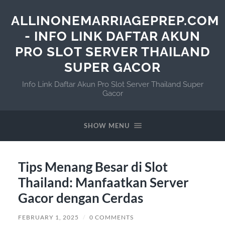
ALLINONEMARRIAGEPREP.COM
- INFO LINK DAFTAR AKUN
PRO SLOT SERVER THAILAND
SUPER GACOR
Info Link Daftar Akun Pro Slot Server Thailand Super
Gacor
SHOW MENU
Tips Menang Besar di Slot
Thailand: Manfaatkan Server
Gacor dengan Cerdas
FEBRUARY 1, 2025
/
0 COMMENTS