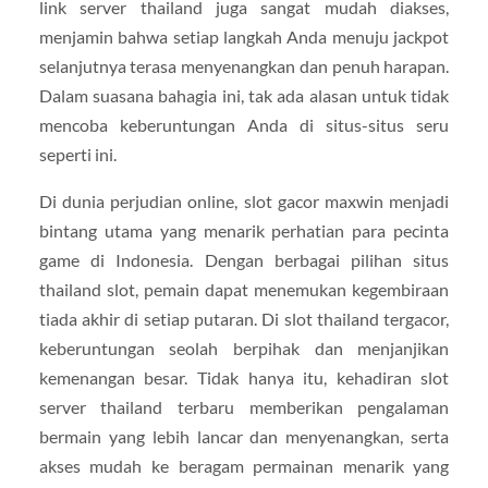
link server thailand juga sangat mudah diakses,
menjamin bahwa setiap langkah Anda menuju jackpot
selanjutnya terasa menyenangkan dan penuh harapan.
Dalam suasana bahagia ini, tak ada alasan untuk tidak
mencoba keberuntungan Anda di situs-situs seru
seperti ini.
Di dunia perjudian online, slot gacor maxwin menjadi
bintang utama yang menarik perhatian para pecinta
game di Indonesia. Dengan berbagai pilihan situs
thailand slot, pemain dapat menemukan kegembiraan
tiada akhir di setiap putaran. Di slot thailand tergacor,
keberuntungan seolah berpihak dan menjanjikan
kemenangan besar. Tidak hanya itu, kehadiran slot
server thailand terbaru memberikan pengalaman
bermain yang lebih lancar dan menyenangkan, serta
akses mudah ke beragam permainan menarik yang