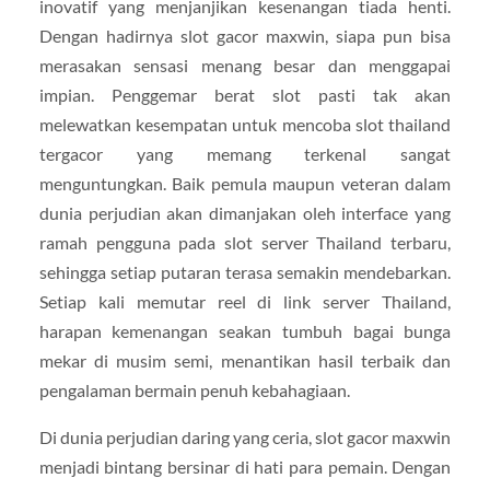
inovatif yang menjanjikan kesenangan tiada henti.
Dengan hadirnya slot gacor maxwin, siapa pun bisa
merasakan sensasi menang besar dan menggapai
impian. Penggemar berat slot pasti tak akan
melewatkan kesempatan untuk mencoba slot thailand
tergacor yang memang terkenal sangat
menguntungkan. Baik pemula maupun veteran dalam
dunia perjudian akan dimanjakan oleh interface yang
ramah pengguna pada slot server Thailand terbaru,
sehingga setiap putaran terasa semakin mendebarkan.
Setiap kali memutar reel di link server Thailand,
harapan kemenangan seakan tumbuh bagai bunga
mekar di musim semi, menantikan hasil terbaik dan
pengalaman bermain penuh kebahagiaan.
Di dunia perjudian daring yang ceria, slot gacor maxwin
menjadi bintang bersinar di hati para pemain. Dengan