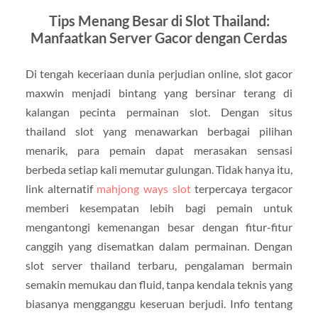
Tips Menang Besar di Slot Thailand:
Manfaatkan Server Gacor dengan Cerdas
Di tengah keceriaan dunia perjudian online, slot gacor
maxwin menjadi bintang yang bersinar terang di
kalangan pecinta permainan slot. Dengan situs
thailand slot yang menawarkan berbagai pilihan
menarik, para pemain dapat merasakan sensasi
berbeda setiap kali memutar gulungan. Tidak hanya itu,
link alternatif
mahjong ways slot
terpercaya tergacor
memberi kesempatan lebih bagi pemain untuk
mengantongi kemenangan besar dengan fitur-fitur
canggih yang disematkan dalam permainan. Dengan
slot server thailand terbaru, pengalaman bermain
semakin memukau dan fluid, tanpa kendala teknis yang
biasanya mengganggu keseruan berjudi. Info tentang