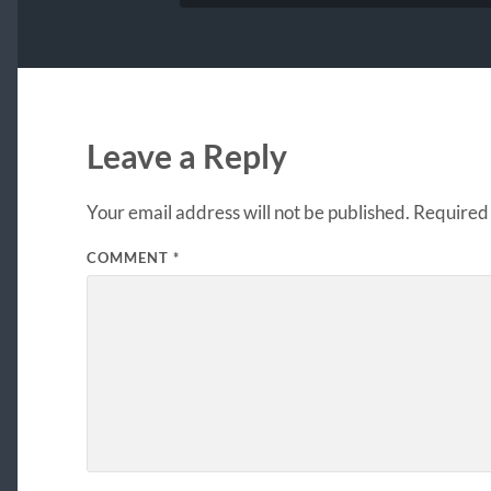
Leave a Reply
Your email address will not be published.
Required 
COMMENT
*