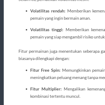
Volatilitas rendah:
Memberikan kemenang
pemain yang ingin bermain aman.
Volatilitas tinggi:
Memberikan kemenang
pemain yang siap mengambil risiko untuk
Fitur permainan juga menentukan seberapa gac
biasanya dilengkapi dengan:
Fitur Free Spin:
Memungkinkan pemain 
meningkatkan peluang menang tanpa me
Fitur Multiplier:
Mengalikan kemenanga
kombinasi tertentu muncul.