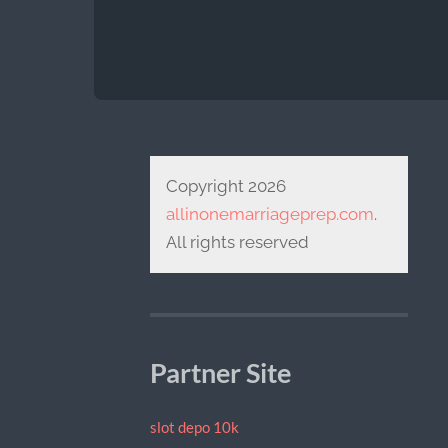
Copyright 2026
allinonemarriageprep.com
.
All rights reserved
Partner Site
slot depo 10k