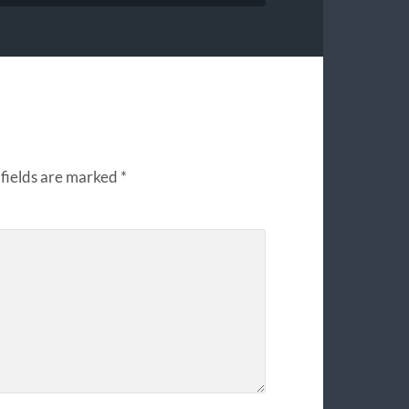
fields are marked
*