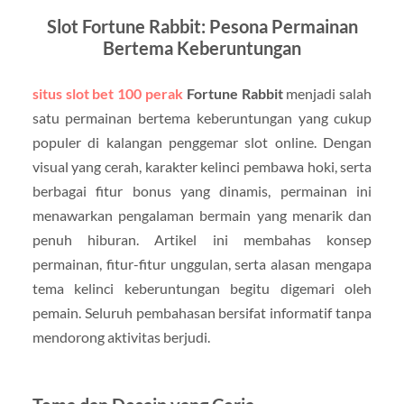
Slot
Fortune Rabbit
: Pesona Permainan
Bertema Keberuntungan
situs slot bet 100 perak
Fortune Rabbit
menjadi salah
satu permainan bertema keberuntungan yang cukup
populer di kalangan penggemar slot online. Dengan
visual yang cerah, karakter kelinci pembawa hoki, serta
berbagai fitur bonus yang dinamis, permainan ini
menawarkan pengalaman bermain yang menarik dan
penuh hiburan. Artikel ini membahas konsep
permainan, fitur-fitur unggulan, serta alasan mengapa
tema kelinci keberuntungan begitu digemari oleh
pemain. Seluruh pembahasan bersifat informatif tanpa
mendorong aktivitas berjudi.