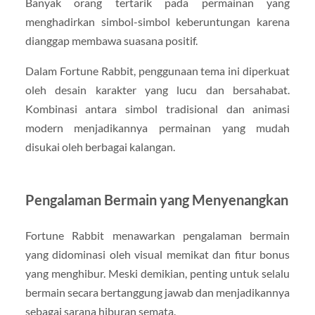
Banyak orang tertarik pada permainan yang
menghadirkan simbol-simbol keberuntungan karena
dianggap membawa suasana positif.
Dalam Fortune Rabbit, penggunaan tema ini diperkuat
oleh desain karakter yang lucu dan bersahabat.
Kombinasi antara simbol tradisional dan animasi
modern menjadikannya permainan yang mudah
disukai oleh berbagai kalangan.
Pengalaman Bermain yang Menyenangkan
Fortune Rabbit menawarkan pengalaman bermain
yang didominasi oleh visual memikat dan fitur bonus
yang menghibur. Meski demikian, penting untuk selalu
bermain secara bertanggung jawab dan menjadikannya
sebagai sarana hiburan semata.