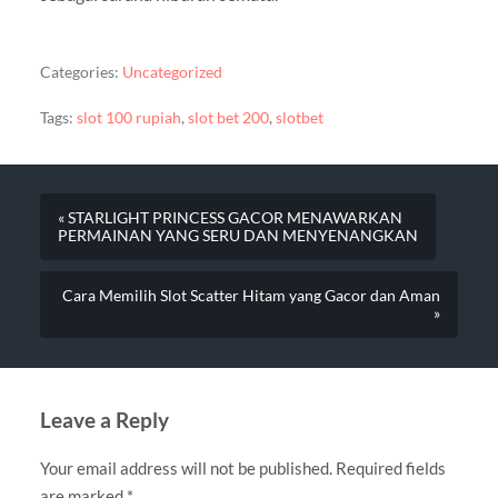
Categories:
Uncategorized
Tags:
slot 100 rupiah
,
slot bet 200
,
slotbet
« STARLIGHT PRINCESS GACOR MENAWARKAN
PERMAINAN YANG SERU DAN MENYENANGKAN
Cara Memilih Slot Scatter Hitam yang Gacor dan Aman
»
Leave a Reply
Your email address will not be published.
Required fields
are marked
*