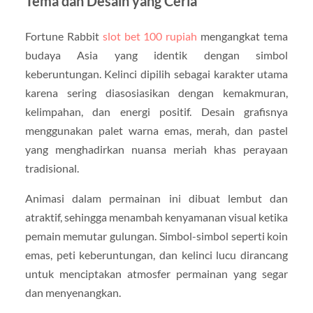
Tema dan Desain yang Ceria
Fortune Rabbit
slot bet 100 rupiah
mengangkat tema
budaya Asia yang identik dengan simbol
keberuntungan. Kelinci dipilih sebagai karakter utama
karena sering diasosiasikan dengan kemakmuran,
kelimpahan, dan energi positif. Desain grafisnya
menggunakan palet warna emas, merah, dan pastel
yang menghadirkan nuansa meriah khas perayaan
tradisional.
Animasi dalam permainan ini dibuat lembut dan
atraktif, sehingga menambah kenyamanan visual ketika
pemain memutar gulungan. Simbol-simbol seperti koin
emas, peti keberuntungan, dan kelinci lucu dirancang
untuk menciptakan atmosfer permainan yang segar
dan menyenangkan.