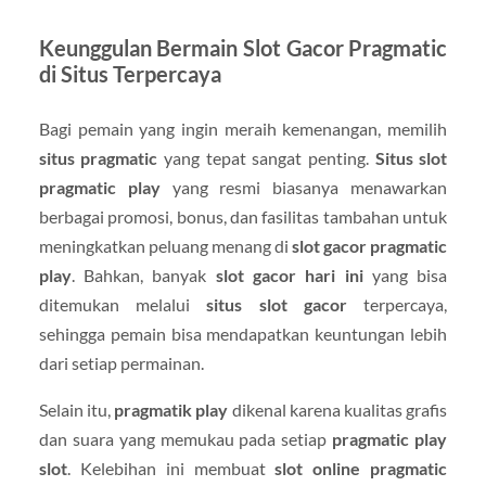
Keunggulan Bermain Slot Gacor Pragmatic
di Situs Terpercaya
Bagi pemain yang ingin meraih kemenangan, memilih
situs pragmatic
yang tepat sangat penting.
Situs slot
pragmatic play
yang resmi biasanya menawarkan
berbagai promosi, bonus, dan fasilitas tambahan untuk
meningkatkan peluang menang di
slot gacor pragmatic
play
. Bahkan, banyak
slot gacor hari ini
yang bisa
ditemukan melalui
situs slot gacor
terpercaya,
sehingga pemain bisa mendapatkan keuntungan lebih
dari setiap permainan.
Selain itu,
pragmatik play
dikenal karena kualitas grafis
dan suara yang memukau pada setiap
pragmatic play
slot
. Kelebihan ini membuat
slot online pragmatic