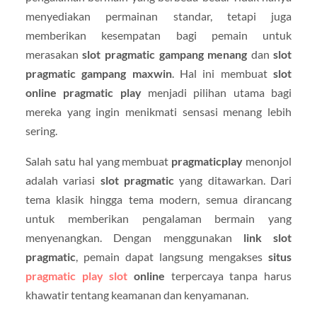
menyediakan permainan standar, tetapi juga
memberikan kesempatan bagi pemain untuk
merasakan
slot pragmatic gampang menang
dan
slot
pragmatic gampang maxwin
. Hal ini membuat
slot
online pragmatic play
menjadi pilihan utama bagi
mereka yang ingin menikmati sensasi menang lebih
sering.
Salah satu hal yang membuat
pragmaticplay
menonjol
adalah variasi
slot pragmatic
yang ditawarkan. Dari
tema klasik hingga tema modern, semua dirancang
untuk memberikan pengalaman bermain yang
menyenangkan. Dengan menggunakan
link slot
pragmatic
, pemain dapat langsung mengakses
situs
pragmatic play slot
online
terpercaya tanpa harus
khawatir tentang keamanan dan kenyamanan.