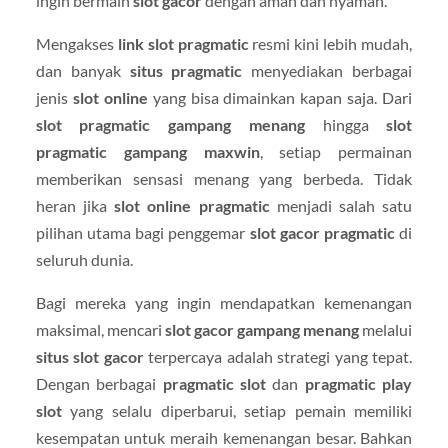
ingin bermain
slot gacor
dengan aman dan nyaman.
Mengakses
link slot pragmatic
resmi kini lebih mudah,
dan banyak
situs pragmatic
menyediakan berbagai
jenis
slot online
yang bisa dimainkan kapan saja. Dari
slot pragmatic gampang menang
hingga
slot
pragmatic gampang maxwin
, setiap permainan
memberikan sensasi menang yang berbeda. Tidak
heran jika
slot online pragmatic
menjadi salah satu
pilihan utama bagi penggemar
slot gacor pragmatic
di
seluruh dunia.
Bagi mereka yang ingin mendapatkan kemenangan
maksimal, mencari
slot gacor gampang menang
melalui
situs slot gacor
terpercaya adalah strategi yang tepat.
Dengan berbagai
pragmatic slot
dan
pragmatic play
slot
yang selalu diperbarui, setiap pemain memiliki
kesempatan untuk meraih kemenangan besar. Bahkan