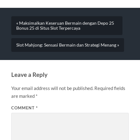
« Maksimalkan Keseruan Bermain dengan Depo 25
Bonus 25 di Situs Slot Terpercaya
Slot Mahjong: Sensasi Bermain dan Strategi Menang »
Leave a Reply
Your email address will not be published.
Required fields
are marked
*
COMMENT
*