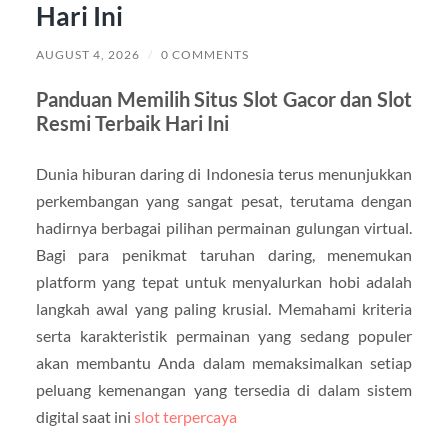
Hari Ini
AUGUST 4, 2026
/
0 COMMENTS
Panduan Memilih Situs Slot Gacor dan Slot
Resmi Terbaik Hari Ini
Dunia hiburan daring di Indonesia terus menunjukkan
perkembangan yang sangat pesat, terutama dengan
hadirnya berbagai pilihan permainan gulungan virtual.
Bagi para penikmat taruhan daring, menemukan
platform yang tepat untuk menyalurkan hobi adalah
langkah awal yang paling krusial. Memahami kriteria
serta karakteristik permainan yang sedang populer
akan membantu Anda dalam memaksimalkan setiap
peluang kemenangan yang tersedia di dalam sistem
digital saat ini
slot terpercaya