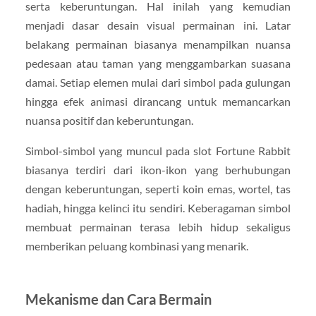
serta keberuntungan. Hal inilah yang kemudian
menjadi dasar desain visual permainan ini. Latar
belakang permainan biasanya menampilkan nuansa
pedesaan atau taman yang menggambarkan suasana
damai. Setiap elemen mulai dari simbol pada gulungan
hingga efek animasi dirancang untuk memancarkan
nuansa positif dan keberuntungan.
Simbol-simbol yang muncul pada slot Fortune Rabbit
biasanya terdiri dari ikon-ikon yang berhubungan
dengan keberuntungan, seperti koin emas, wortel, tas
hadiah, hingga kelinci itu sendiri. Keberagaman simbol
membuat permainan terasa lebih hidup sekaligus
memberikan peluang kombinasi yang menarik.
Mekanisme dan Cara Bermain