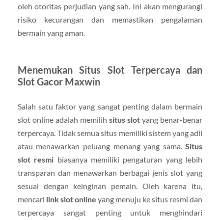
oleh otoritas perjudian yang sah. Ini akan mengurangi
risiko kecurangan dan memastikan pengalaman
bermain yang aman.
Menemukan Situs Slot Terpercaya dan
Slot Gacor Maxwin
Salah satu faktor yang sangat penting dalam bermain
slot online adalah memilih
situs slot
yang benar-benar
terpercaya. Tidak semua situs memiliki sistem yang adil
atau menawarkan peluang menang yang sama.
Situs
slot resmi
biasanya memiliki pengaturan yang lebih
transparan dan menawarkan berbagai jenis slot yang
sesuai dengan keinginan pemain. Oleh karena itu,
mencari
link slot online
yang menuju ke situs resmi dan
terpercaya sangat penting untuk menghindari