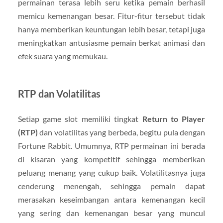
permainan terasa lebih seru ketika pemain berhasil
memicu kemenangan besar. Fitur-fitur tersebut tidak
hanya memberikan keuntungan lebih besar, tetapi juga
meningkatkan antusiasme pemain berkat animasi dan
efek suara yang memukau.
RTP dan Volatilitas
Setiap game slot memiliki tingkat
Return to Player
(RTP)
dan volatilitas yang berbeda, begitu pula dengan
Fortune Rabbit. Umumnya, RTP permainan ini berada
di kisaran yang kompetitif sehingga memberikan
peluang menang yang cukup baik. Volatilitasnya juga
cenderung menengah, sehingga pemain dapat
merasakan keseimbangan antara kemenangan kecil
yang sering dan kemenangan besar yang muncul