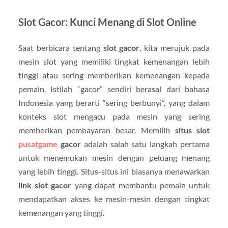
Slot Gacor: Kunci Menang di Slot Online
Saat berbicara tentang
slot gacor
, kita merujuk pada
mesin slot yang memiliki tingkat kemenangan lebih
tinggi atau sering memberikan kemenangan kepada
pemain. Istilah “gacor” sendiri berasal dari bahasa
Indonesia yang berarti “sering berbunyi”, yang dalam
konteks slot mengacu pada mesin yang sering
memberikan pembayaran besar. Memilih
situs slot
pusatgame
gacor
adalah salah satu langkah pertama
untuk menemukan mesin dengan peluang menang
yang lebih tinggi. Situs-situs ini biasanya menawarkan
link slot gacor
yang dapat membantu pemain untuk
mendapatkan akses ke mesin-mesin dengan tingkat
kemenangan yang tinggi.