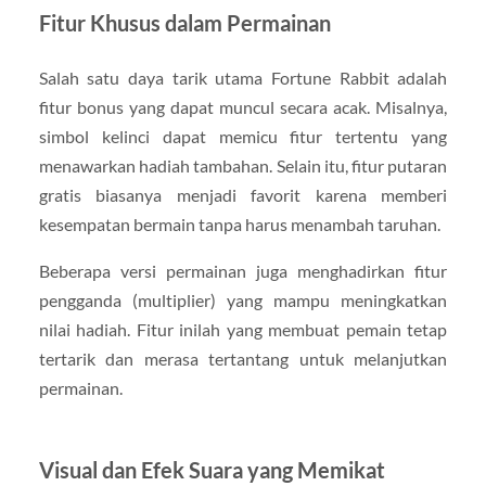
Fitur Khusus dalam Permainan
Salah satu daya tarik utama Fortune Rabbit adalah
fitur bonus yang dapat muncul secara acak. Misalnya,
simbol kelinci dapat memicu fitur tertentu yang
menawarkan hadiah tambahan. Selain itu, fitur putaran
gratis biasanya menjadi favorit karena memberi
kesempatan bermain tanpa harus menambah taruhan.
Beberapa versi permainan juga menghadirkan fitur
pengganda (multiplier) yang mampu meningkatkan
nilai hadiah. Fitur inilah yang membuat pemain tetap
tertarik dan merasa tertantang untuk melanjutkan
permainan.
Visual dan Efek Suara yang Memikat