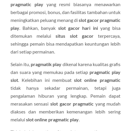
pragmatic play
yang resmi biasanya menawarkan
berbagai promosi, bonus, dan fasilitas tambahan untuk
meningkatkan peluang menang di
slot gacor pragmatic
play
. Bahkan, banyak
slot gacor hari ini
yang bisa
ditemukan melalui
situs slot gacor
terpercaya,
sehingga pemain bisa mendapatkan keuntungan lebih
dari setiap permainan.
Selain itu,
pragmatik play
dikenal karena kualitas grafis
dan suara yang memukau pada setiap
pragmatic play
slot
. Kelebihan ini membuat
slot online pragmatic
tidak hanya sekadar permainan, tetapi juga
pengalaman hiburan yang lengkap. Pemain dapat
merasakan sensasi
slot gacor pragmatic
yang mudah
diakses dan memberikan kemenangan lebih sering
melalui
slot online pragmatic play
.