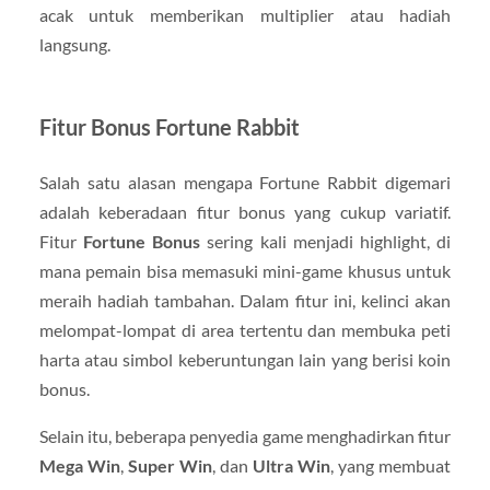
acak untuk memberikan multiplier atau hadiah
langsung.
Fitur Bonus Fortune Rabbit
Salah satu alasan mengapa Fortune Rabbit digemari
adalah keberadaan fitur bonus yang cukup variatif.
Fitur
Fortune Bonus
sering kali menjadi highlight, di
mana pemain bisa memasuki mini-game khusus untuk
meraih hadiah tambahan. Dalam fitur ini, kelinci akan
melompat-lompat di area tertentu dan membuka peti
harta atau simbol keberuntungan lain yang berisi koin
bonus.
Selain itu, beberapa penyedia game menghadirkan fitur
Mega Win
,
Super Win
, dan
Ultra Win
, yang membuat