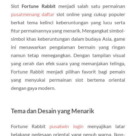
Slot
Fortune Rabbit
menjadi salah satu permainan
pusatmenang daftar
slot online yang cukup populer
berkat tema kelinci keberuntungan yang lucu serta
fitur permainannya yang menarik. Mengangkat simbol-
simbol khas keberuntungan dalam budaya Asia, game
ini menawarkan pengalaman bermain yang ringan
namun tetap menegangkan. Dengan tampilan visual
yang cerah dan efek suara yang memanjakan telinga,
Fortune Rabbit menjadi pilihan favorit bagi pemain
yang menyukai permainan slot bertema oriental
dengan gaya modern.
Tema dan Desain yang Menarik
Fortune Rabbit
pusatwin login
menyajikan latar
belakang pedesaan oriental yang penuh warna. Ikon-