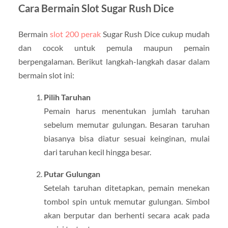
Cara Bermain Slot Sugar Rush Dice
Bermain
slot 200 perak
Sugar Rush Dice cukup mudah
dan cocok untuk pemula maupun pemain
berpengalaman. Berikut langkah-langkah dasar dalam
bermain slot ini:
Pilih Taruhan
Pemain harus menentukan jumlah taruhan
sebelum memutar gulungan. Besaran taruhan
biasanya bisa diatur sesuai keinginan, mulai
dari taruhan kecil hingga besar.
Putar Gulungan
Setelah taruhan ditetapkan, pemain menekan
tombol spin untuk memutar gulungan. Simbol
akan berputar dan berhenti secara acak pada