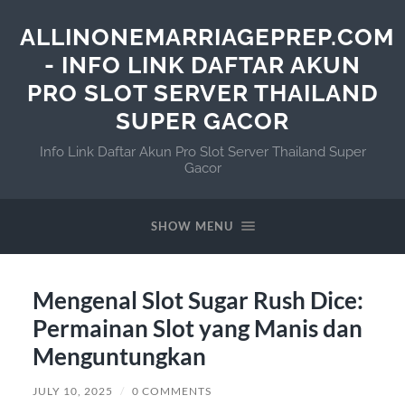
ALLINONEMARRIAGEPREP.COM
- INFO LINK DAFTAR AKUN
PRO SLOT SERVER THAILAND
SUPER GACOR
Info Link Daftar Akun Pro Slot Server Thailand Super
Gacor
SHOW MENU
Mengenal Slot Sugar Rush Dice:
Permainan Slot yang Manis dan
Menguntungkan
JULY 10, 2025
/
0 COMMENTS