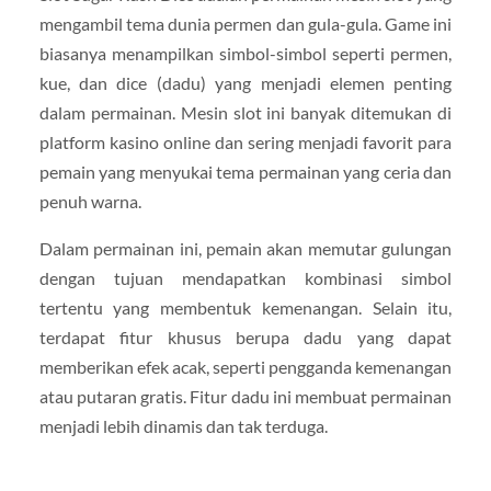
mengambil tema dunia permen dan gula-gula. Game ini
biasanya menampilkan simbol-simbol seperti permen,
kue, dan dice (dadu) yang menjadi elemen penting
dalam permainan. Mesin slot ini banyak ditemukan di
platform kasino online dan sering menjadi favorit para
pemain yang menyukai tema permainan yang ceria dan
penuh warna.
Dalam permainan ini, pemain akan memutar gulungan
dengan tujuan mendapatkan kombinasi simbol
tertentu yang membentuk kemenangan. Selain itu,
terdapat fitur khusus berupa dadu yang dapat
memberikan efek acak, seperti pengganda kemenangan
atau putaran gratis. Fitur dadu ini membuat permainan
menjadi lebih dinamis dan tak terduga.