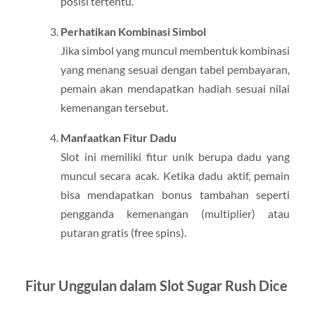
posisi tertentu.
Perhatikan Kombinasi Simbol
Jika simbol yang muncul membentuk kombinasi
yang menang sesuai dengan tabel pembayaran,
pemain akan mendapatkan hadiah sesuai nilai
kemenangan tersebut.
Manfaatkan Fitur Dadu
Slot ini memiliki fitur unik berupa dadu yang
muncul secara acak. Ketika dadu aktif, pemain
bisa mendapatkan bonus tambahan seperti
pengganda kemenangan (multiplier) atau
putaran gratis (free spins).
Fitur Unggulan dalam Slot Sugar Rush Dice