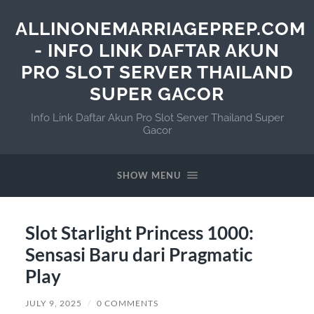
ALLINONEMARRIAGEPREP.COM
- INFO LINK DAFTAR AKUN
PRO SLOT SERVER THAILAND
SUPER GACOR
Info Link Daftar Akun Pro Slot Server Thailand Super
Gacor
SHOW MENU
Slot Starlight Princess 1000:
Sensasi Baru dari Pragmatic
Play
JULY 9, 2025
/
0 COMMENTS