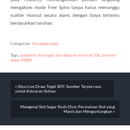
mengakses mode Free Spins tanpa harus menunggu
scatter muncul secara alami, dengan biaya tertentu
berdasarkan taruhan.
Categories:
Uncategorized
Tags:
pusatwin slot login
,
slot deposit minimal 10k
,
slot min
depo 10000
« Situs Live Draw Togel SDY: Sumber Terpercaya
untuk Keluaran Sidney
Mengenal Slot Sugar Rush Dice: Permainan Slot yang
Manis dan Menguntungkan »