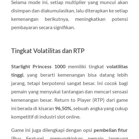
Selama mode ini, setiap multiplier yang muncul akan
disimpan dan diakumulasikan, lalu diterapkan ke setiap
kemenangan berikutnya, meningkatkan potensi
pembayaran secara signifikan.
Tingkat Volatilitas dan RTP
Starlight Princess 1000
memiliki tingkat
volatilitas
tinggi
, yang berarti kemenangan bisa datang lebih
jarang, tetapi berpotensi sangat besar. Ini cocok bagi
pemain yang menyukai tantangan dan mencari sensasi
kemenangan besar. Return to Player (RTP) dari game
ini berada di kisaran
96,50%
, sebuah angka yang cukup
kompetitif di industri slot online.
Game ini juga dilengkapi dengan opsi
pembelian fitur
(Buy Feature), memungkinkan pemain langsung