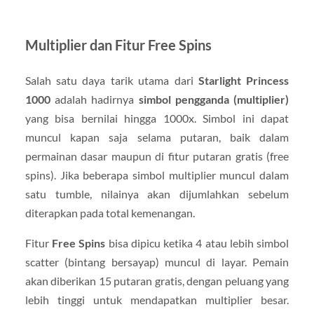
Multiplier dan Fitur Free Spins
Salah satu daya tarik utama dari
Starlight Princess
1000
adalah hadirnya
simbol pengganda (multiplier)
yang bisa bernilai hingga 1000x. Simbol ini dapat
muncul kapan saja selama putaran, baik dalam
permainan dasar maupun di fitur putaran gratis (free
spins). Jika beberapa simbol multiplier muncul dalam
satu tumble, nilainya akan dijumlahkan sebelum
diterapkan pada total kemenangan.
Fitur
Free Spins
bisa dipicu ketika 4 atau lebih simbol
scatter (bintang bersayap) muncul di layar. Pemain
akan diberikan 15 putaran gratis, dengan peluang yang
lebih tinggi untuk mendapatkan multiplier besar.