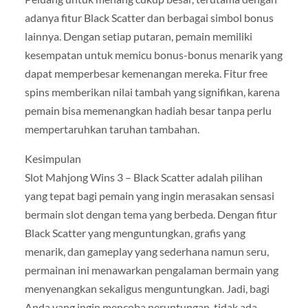
adanya fitur Black Scatter dan berbagai simbol bonus
lainnya. Dengan setiap putaran, pemain memiliki
kesempatan untuk memicu bonus-bonus menarik yang
dapat memperbesar kemenangan mereka. Fitur free
spins memberikan nilai tambah yang signifikan, karena
pemain bisa memenangkan hadiah besar tanpa perlu
mempertaruhkan taruhan tambahan.
Kesimpulan
Slot Mahjong Wins 3 – Black Scatter adalah pilihan
yang tepat bagi pemain yang ingin merasakan sensasi
bermain slot dengan tema yang berbeda. Dengan fitur
Black Scatter yang menguntungkan, grafis yang
menarik, dan gameplay yang sederhana namun seru,
permainan ini menawarkan pengalaman bermain yang
menyenangkan sekaligus menguntungkan. Jadi, bagi
Anda yang ingin mencoba peruntungan, tidak ada