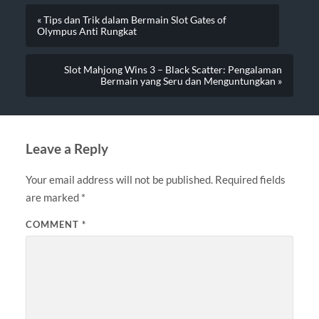
« Tips dan Trik dalam Bermain Slot Gates of
Olympus Anti Rungkat
Slot Mahjong Wins 3 – Black Scatter: Pengalaman
Bermain yang Seru dan Menguntungkan »
Leave a Reply
Your email address will not be published.
Required fields
are marked
*
COMMENT
*