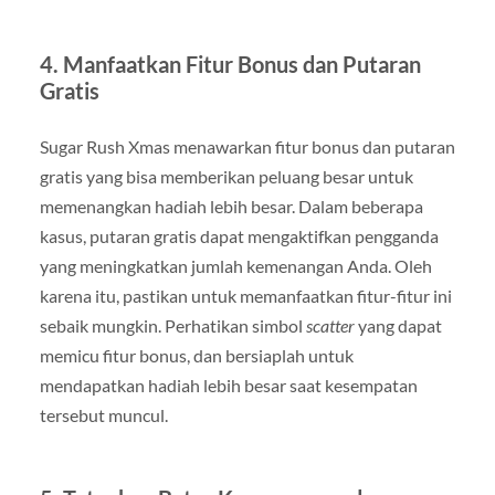
4.
Manfaatkan Fitur Bonus dan Putaran
Gratis
Sugar Rush Xmas menawarkan fitur bonus dan putaran
gratis yang bisa memberikan peluang besar untuk
memenangkan hadiah lebih besar. Dalam beberapa
kasus, putaran gratis dapat mengaktifkan pengganda
yang meningkatkan jumlah kemenangan Anda. Oleh
karena itu, pastikan untuk memanfaatkan fitur-fitur ini
sebaik mungkin. Perhatikan simbol
scatter
yang dapat
memicu fitur bonus, dan bersiaplah untuk
mendapatkan hadiah lebih besar saat kesempatan
tersebut muncul.