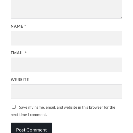
NAME
*
EMAIL
*
WEBSITE
Save my name, email, and website in this browser for the
next time I comment.