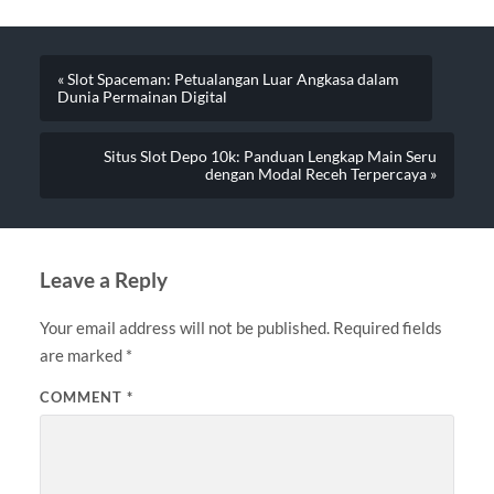
« Slot Spaceman: Petualangan Luar Angkasa dalam
Dunia Permainan Digital
Situs Slot Depo 10k: Panduan Lengkap Main Seru
dengan Modal Receh Terpercaya »
Leave a Reply
Your email address will not be published.
Required fields
are marked
*
COMMENT
*