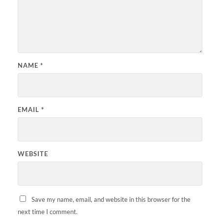
NAME
*
EMAIL
*
WEBSITE
Save my name, email, and website in this browser for the
next time I comment.