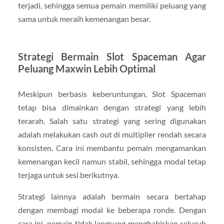
terjadi, sehingga semua pemain memiliki peluang yang
sama untuk meraih kemenangan besar.
Strategi Bermain Slot Spaceman Agar
Peluang Maxwin Lebih Optimal
Meskipun berbasis keberuntungan, Slot Spaceman
tetap bisa dimainkan dengan strategi yang lebih
terarah. Salah satu strategi yang sering digunakan
adalah melakukan cash out di multiplier rendah secara
konsisten. Cara ini membantu pemain mengamankan
kemenangan kecil namun stabil, sehingga modal tetap
terjaga untuk sesi berikutnya.
Strategi lainnya adalah bermain secara bertahap
dengan membagi modal ke beberapa ronde. Dengan
cara ini, pemain tidak langsung menghabiskan seluruh