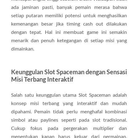
ada jaminan pasti, banyak pemain merasa bahwa
setiap putaran memiliki potensi untuk menghasilkan
kemenangan besar jika timing cash out dilakukan
dengan tepat. Hal ini membuat game ini semakin
menarik dan penuh ketegangan di setiap misi yang
dimainkan.
Keunggulan Slot Spaceman dengan Sensasi
Misi Terbang Interaktif
Salah satu keunggulan utama Slot Spaceman adalah
konsep misi terbang yang interaktif dan mudah
dipahami. Pemain tidak perlu menghafal kombinasi
simbol atau paylines seperti pada slot tradisional.
Cukup fokus pada pergerakan multiplier dan
menentukan kapan harus keluar dari permainan.