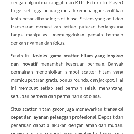
dengan algoritma canggih dan RTP (Return to Player)
tinggi, sehingga peluang meraih kemenangan signifikan
lebih besar dibanding slot biasa. Sistem yang adil dan
transparan memastikan setiap putaran berlangsung
tanpa manipulasi, memungkinkan pemain bermain
dengan nyaman dan fokus.
Selain itu,
koleksi game scatter hitam yang lengkap
dan inovatif
menambah keseruan bermain. Banyak
permainan menonjolkan simbol scatter hitam yang
memicu putaran gratis, bonus rounds, dan jackpot. Hal
ini membuat setiap sesi bermain selalu menantang,
seru, dan berbeda dari permainan slot biasa.
Situs scatter hitam gacor juga menawarkan
transaksi
cepat dan layanan pelanggan profesional
. Deposit dan
penarikan dapat dilakukan dengan aman dan mudah,
sementara tim support siap membantu kapan pun