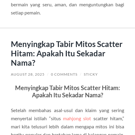
bermain yang seru, aman, dan menguntungkan bagi
setiap pemain.
Menyingkap Tabir Mitos Scatter
Hitam: Apakah Itu Sekadar
Nama?
AUGUST 28, 2025
/
0 COMMENTS
/
STICKY
Menyingkap Tabir Mitos Scatter Hitam:
Apakah Itu Sekadar Nama?
Setelah membahas asal-usul dan klaim yang sering
menyertai istilah “situs
mahjong slot
scatter hitam,”
mari kita telusuri lebih dalam mengapa mitos ini bisa
begitu populer dan bertahan lama di kalangan pemain.