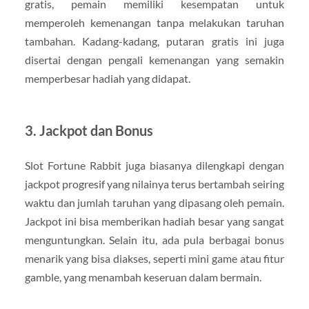
gratis, pemain memiliki kesempatan untuk
memperoleh kemenangan tanpa melakukan taruhan
tambahan. Kadang-kadang, putaran gratis ini juga
disertai dengan pengali kemenangan yang semakin
memperbesar hadiah yang didapat.
3. Jackpot dan Bonus
Slot Fortune Rabbit juga biasanya dilengkapi dengan
jackpot progresif yang nilainya terus bertambah seiring
waktu dan jumlah taruhan yang dipasang oleh pemain.
Jackpot ini bisa memberikan hadiah besar yang sangat
menguntungkan. Selain itu, ada pula berbagai bonus
menarik yang bisa diakses, seperti mini game atau fitur
gamble, yang menambah keseruan dalam bermain.