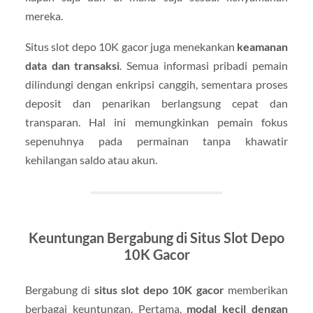
mereka.
Situs slot depo 10K gacor juga menekankan
keamanan
data dan transaksi
. Semua informasi pribadi pemain
dilindungi dengan enkripsi canggih, sementara proses
deposit dan penarikan berlangsung cepat dan
transparan. Hal ini memungkinkan pemain fokus
sepenuhnya pada permainan tanpa khawatir
kehilangan saldo atau akun.
Keuntungan Bergabung di Situs Slot Depo
10K Gacor
Bergabung di
situs slot depo 10K gacor
memberikan
berbagai keuntungan. Pertama,
modal kecil dengan