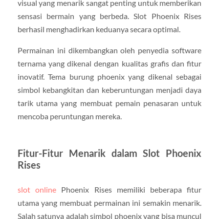
visual yang menarik sangat penting untuk memberikan
sensasi bermain yang berbeda. Slot Phoenix Rises
berhasil menghadirkan keduanya secara optimal.
Permainan ini dikembangkan oleh penyedia software
ternama yang dikenal dengan kualitas grafis dan fitur
inovatif. Tema burung phoenix yang dikenal sebagai
simbol kebangkitan dan keberuntungan menjadi daya
tarik utama yang membuat pemain penasaran untuk
mencoba peruntungan mereka.
Fitur-Fitur Menarik dalam Slot Phoenix
Rises
slot online
Phoenix Rises memiliki beberapa fitur
utama yang membuat permainan ini semakin menarik.
Salah satunya adalah simbol phoenix yang bisa muncul