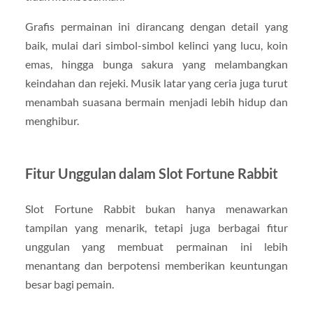
Grafis permainan ini dirancang dengan detail yang
baik, mulai dari simbol-simbol kelinci yang lucu, koin
emas, hingga bunga sakura yang melambangkan
keindahan dan rejeki. Musik latar yang ceria juga turut
menambah suasana bermain menjadi lebih hidup dan
menghibur.
Fitur Unggulan dalam Slot Fortune Rabbit
Slot Fortune Rabbit bukan hanya menawarkan
tampilan yang menarik, tetapi juga berbagai fitur
unggulan yang membuat permainan ini lebih
menantang dan berpotensi memberikan keuntungan
besar bagi pemain.