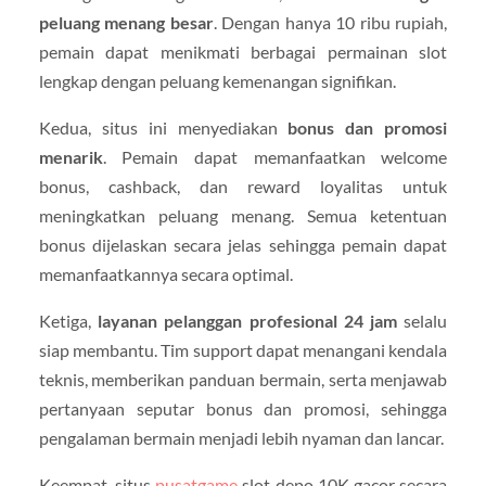
peluang menang besar
. Dengan hanya 10 ribu rupiah,
pemain dapat menikmati berbagai permainan slot
lengkap dengan peluang kemenangan signifikan.
Kedua, situs ini menyediakan
bonus dan promosi
menarik
. Pemain dapat memanfaatkan welcome
bonus, cashback, dan reward loyalitas untuk
meningkatkan peluang menang. Semua ketentuan
bonus dijelaskan secara jelas sehingga pemain dapat
memanfaatkannya secara optimal.
Ketiga,
layanan pelanggan profesional 24 jam
selalu
siap membantu. Tim support dapat menangani kendala
teknis, memberikan panduan bermain, serta menjawab
pertanyaan seputar bonus dan promosi, sehingga
pengalaman bermain menjadi lebih nyaman dan lancar.
Keempat, situs
pusatgame
slot depo 10K gacor secara