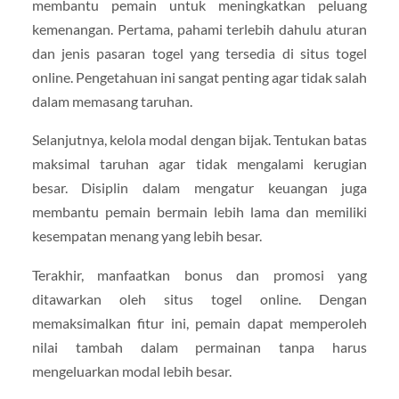
membantu pemain untuk meningkatkan peluang
kemenangan. Pertama, pahami terlebih dahulu aturan
dan jenis pasaran togel yang tersedia di situs togel
online. Pengetahuan ini sangat penting agar tidak salah
dalam memasang taruhan.
Selanjutnya, kelola modal dengan bijak. Tentukan batas
maksimal taruhan agar tidak mengalami kerugian
besar. Disiplin dalam mengatur keuangan juga
membantu pemain bermain lebih lama dan memiliki
kesempatan menang yang lebih besar.
Terakhir, manfaatkan bonus dan promosi yang
ditawarkan oleh situs togel online. Dengan
memaksimalkan fitur ini, pemain dapat memperoleh
nilai tambah dalam permainan tanpa harus
mengeluarkan modal lebih besar.