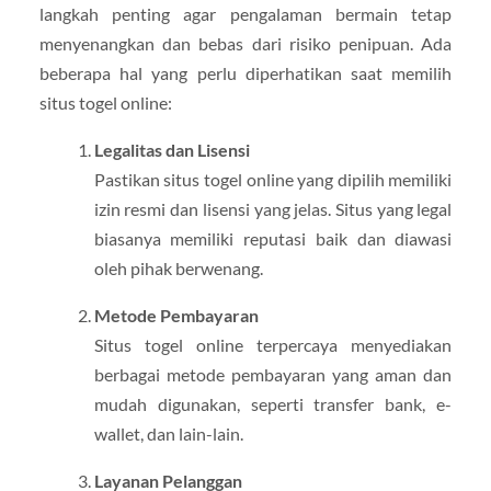
langkah penting agar pengalaman bermain tetap
menyenangkan dan bebas dari risiko penipuan. Ada
beberapa hal yang perlu diperhatikan saat memilih
situs togel online:
Legalitas dan Lisensi
Pastikan situs togel online yang dipilih memiliki
izin resmi dan lisensi yang jelas. Situs yang legal
biasanya memiliki reputasi baik dan diawasi
oleh pihak berwenang.
Metode Pembayaran
Situs togel online terpercaya menyediakan
berbagai metode pembayaran yang aman dan
mudah digunakan, seperti transfer bank, e-
wallet, dan lain-lain.
Layanan Pelanggan