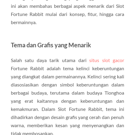
ini akan membahas berbagai aspek menarik dari Slot
Fortune Rabbit mulai dari konsep, fitur, hingga cara
bermainnya.
Tema dan Grafis yang Menarik
Salah satu daya tarik utama dari
situs slot gacor
Fortune Rabbit adalah tema kelinci keberuntungan
yang diangkat dalam permainannya. Kelinci sering kali
diasosiasikan dengan simbol keberuntungan dalam
berbagai budaya, terutama dalam budaya Tionghoa
yang erat kaitannya dengan keberuntungan dan
kemakmuran. Dalam Slot Fortune Rabbit, tema ini
dihadirkan dengan desain grafis yang cerah dan penuh
warna, memberikan kesan yang menyenangkan dan
tidak membosankan.