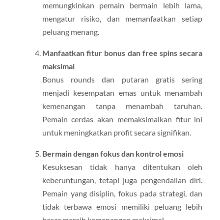
memungkinkan pemain bermain lebih lama,
mengatur risiko, dan memanfaatkan setiap
peluang menang.
Manfaatkan fitur bonus dan free spins secara
maksimal
Bonus rounds dan putaran gratis sering
menjadi kesempatan emas untuk menambah
kemenangan tanpa menambah taruhan.
Pemain cerdas akan memaksimalkan fitur ini
untuk meningkatkan profit secara signifikan.
Bermain dengan fokus dan kontrol emosi
Kesuksesan tidak hanya ditentukan oleh
keberuntungan, tetapi juga pengendalian diri.
Pemain yang disiplin, fokus pada strategi, dan
tidak terbawa emosi memiliki peluang lebih
besar meraih kemenangan maksimal.