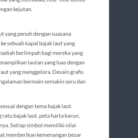
ngan kejutan.
ut yang penuh dengan suasana
ke sebuah kapal bajak laut yang
 hadiah berlimpah bagi mereka yang
enampilkan lautan yang luas dengan
aut yang menggelora. Desain grafis
engalaman bermain semakin seru dan
sesuai dengan tema bajak laut.
ratu bajak laut, peta harta karun,
nya. Setiap simbol memiliki nilai
dapat memberikan kemenangan besar