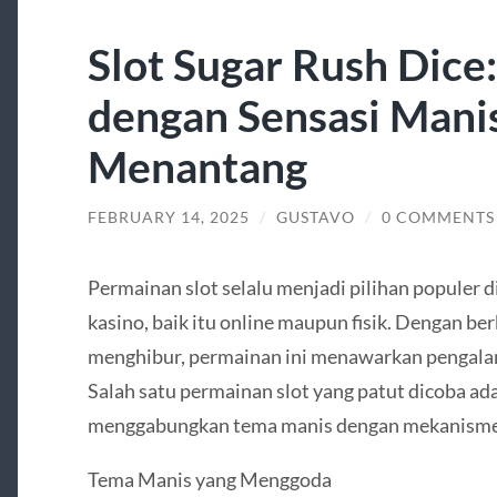
Slot Sugar Rush Dice
dengan Sensasi Mani
Menantang
FEBRUARY 14, 2025
/
GUSTAVO
/
0 COMMENTS
Permainan slot selalu menjadi pilihan populer 
kasino, baik itu online maupun fisik. Dengan be
menghibur, permainan ini menawarkan pengala
Salah satu permainan slot yang patut dicoba ad
menggabungkan tema manis dengan mekanisme 
Tema Manis yang Menggoda