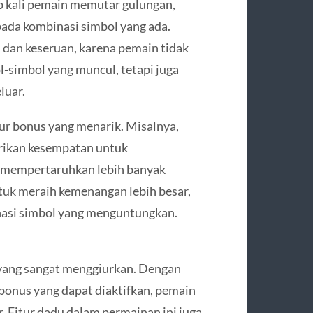
p kali pemain memutar gulungan,
ada kombinasi simbol yang ada.
dan keseruan, karena pemain tidak
-simbol yang muncul, tetapi juga
luar.
tur bonus yang menarik. Misalnya,
erikan kesempatan untuk
 mempertaruhkan lebih banyak
tuk meraih kemenangan lebih besar,
nasi simbol yang menguntungkan.
yang sangat menggiurkan. Dengan
r bonus yang dapat diaktifkan, pemain
 Fitur dadu dalam permainan ini juga