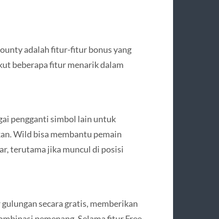
ounty adalah fitur-fitur bonus yang
ut beberapa fitur menarik dalam
ai pengganti simbol lain untuk
an. Wild bisa membantu pemain
, terutama jika muncul di posisi
gulungan secara gratis, memberikan
mbinasi pemenang. Selama fitur Free