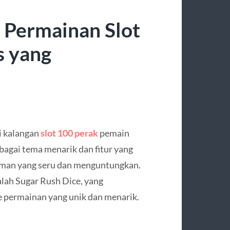
: Permainan Slot
s yang
di kalangan
slot 100 perak
pemain
rbagai tema menarik dan fitur yang
man yang seru dan menguntungkan.
alah Sugar Rush Dice, yang
permainan yang unik dan menarik.