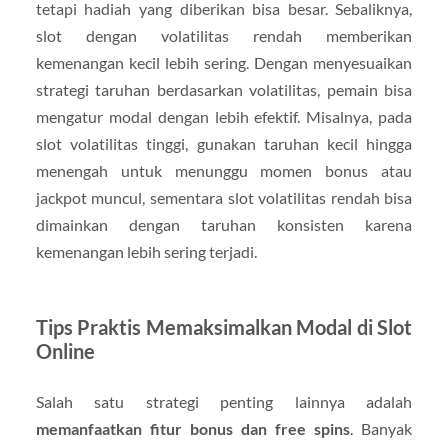
tetapi hadiah yang diberikan bisa besar. Sebaliknya,
slot dengan volatilitas rendah memberikan
kemenangan kecil lebih sering. Dengan menyesuaikan
strategi taruhan berdasarkan volatilitas, pemain bisa
mengatur modal dengan lebih efektif. Misalnya, pada
slot volatilitas tinggi, gunakan taruhan kecil hingga
menengah untuk menunggu momen bonus atau
jackpot muncul, sementara slot volatilitas rendah bisa
dimainkan dengan taruhan konsisten karena
kemenangan lebih sering terjadi.
Tips Praktis Memaksimalkan Modal di Slot
Online
Salah satu strategi penting lainnya adalah
memanfaatkan fitur bonus dan free spins
. Banyak