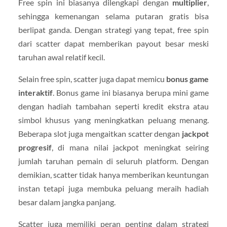
Free spin ini biasanya dilengkapi dengan
multiplier
,
sehingga kemenangan selama putaran gratis bisa
berlipat ganda. Dengan strategi yang tepat, free spin
dari scatter dapat memberikan payout besar meski
taruhan awal relatif kecil.
Selain free spin, scatter juga dapat memicu
bonus game
interaktif
. Bonus game ini biasanya berupa mini game
dengan hadiah tambahan seperti kredit ekstra atau
simbol khusus yang meningkatkan peluang menang.
Beberapa slot juga mengaitkan scatter dengan
jackpot
progresif
, di mana nilai jackpot meningkat seiring
jumlah taruhan pemain di seluruh platform. Dengan
demikian, scatter tidak hanya memberikan keuntungan
instan tetapi juga membuka peluang meraih hadiah
besar dalam jangka panjang.
Scatter juga memiliki peran penting dalam strategi