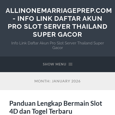
ALLINONEMARRIAGEPREP.COM
- INFO LINK DAFTAR AKUN
PRO SLOT SERVER THAILAND
SUPER GACOR
Info Link Daftar Akun Pro Slot Server Thailand Super
Gacor
SHOW MENU
MONTH:
JANUARY 2026
Panduan Lengkap Bermain Slot
4D dan Togel Terbaru