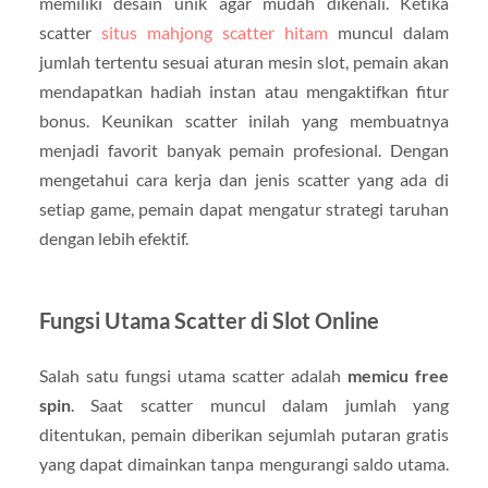
memiliki desain unik agar mudah dikenali. Ketika
scatter
situs mahjong scatter hitam
muncul dalam
jumlah tertentu sesuai aturan mesin slot, pemain akan
mendapatkan hadiah instan atau mengaktifkan fitur
bonus. Keunikan scatter inilah yang membuatnya
menjadi favorit banyak pemain profesional. Dengan
mengetahui cara kerja dan jenis scatter yang ada di
setiap game, pemain dapat mengatur strategi taruhan
dengan lebih efektif.
Fungsi Utama Scatter di Slot Online
Salah satu fungsi utama scatter adalah
memicu free
spin
. Saat scatter muncul dalam jumlah yang
ditentukan, pemain diberikan sejumlah putaran gratis
yang dapat dimainkan tanpa mengurangi saldo utama.