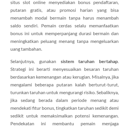
situs slot online menyediakan bonus pendaftaran,
putaran gratis, atau promosi harian yang bisa
menambah modal bermain tanpa harus menambah
saldo sendiri. Pemain cerdas selalu memanfaatkan
bonus ini untuk memperpanjang durasi bermain dan
meningkatkan peluang menang tanpa mengeluarkan
uang tambahan.
Selanjutnya, gunakan
sistem taruhan bertahap
.
Strategi ini berarti menyesuaikan besaran taruhan
berdasarkan kemenangan atau kerugian. Misalnya, jika
mengalami beberapa putaran kalah berturut-turut,
turunkan taruhan untuk mengurangi risiko. Sebaliknya,
jika sedang berada dalam periode menang atau
mendekati fitur bonus, tingkatkan taruhan sedikit demi
sedikit untuk memaksimalkan potensi kemenangan.
Pendekatan ini membantu pemain menjaga