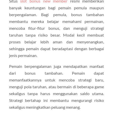
Situs
slot bonus new member
resmi memberikan
banyak keuntungan bagi pemain pemula maupun
berpengalaman. Bagi pemula, bonus tambahan
membantu mereka belajar memahami permainan,
mencoba fitur-fitur bonus, dan menguji strategi
taruhan tanpa risiko besar. Modal kecil membuat
proses belajar lebih aman dan menyenangkan,
sehingga pemain dapat beradaptasi dengan berbagai
jenis permainan.
Pemain berpengalaman juga mendapatkan manfaat
dari bonus tambahan. Pemain dapat
memanfaatkannya untuk mencoba strategi baru,
menguji pola taruhan, atau bermain di beberapa game
sekaligus tanpa harus menggunakan saldo utama.
Strategi bertahap ini membantu mengurangi risiko
sekaligus meningkatkan peluang menang.