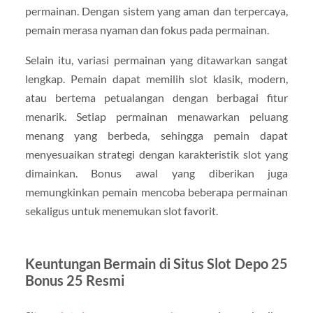
permainan. Dengan sistem yang aman dan terpercaya,
pemain merasa nyaman dan fokus pada permainan.
Selain itu, variasi permainan yang ditawarkan sangat
lengkap. Pemain dapat memilih slot klasik, modern,
atau bertema petualangan dengan berbagai fitur
menarik. Setiap permainan menawarkan peluang
menang yang berbeda, sehingga pemain dapat
menyesuaikan strategi dengan karakteristik slot yang
dimainkan. Bonus awal yang diberikan juga
memungkinkan pemain mencoba beberapa permainan
sekaligus untuk menemukan slot favorit.
Keuntungan Bermain di Situs Slot Depo 25
Bonus 25 Resmi