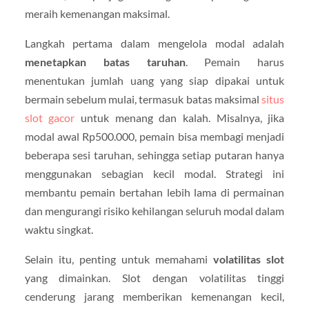
meraih kemenangan maksimal.
Langkah pertama dalam mengelola modal adalah
menetapkan batas taruhan
. Pemain harus
menentukan jumlah uang yang siap dipakai untuk
bermain sebelum mulai, termasuk batas maksimal
situs
slot gacor
untuk menang dan kalah. Misalnya, jika
modal awal Rp500.000, pemain bisa membagi menjadi
beberapa sesi taruhan, sehingga setiap putaran hanya
menggunakan sebagian kecil modal. Strategi ini
membantu pemain bertahan lebih lama di permainan
dan mengurangi risiko kehilangan seluruh modal dalam
waktu singkat.
Selain itu, penting untuk memahami
volatilitas slot
yang dimainkan. Slot dengan volatilitas tinggi
cenderung jarang memberikan kemenangan kecil,