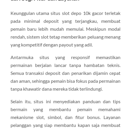
Keunggulan utama situs slot depo 10k gacor terletak
pada minimal deposit yang terjangkau, membuat
pemain baru lebih mudah memulai. Meskipun modal
rendah, sistem slot tetap memberikan peluang menang
yang kompetitif dengan payout yang adil.
Antarmuka situs yang responsif memastikan
permainan berjalan lancar tanpa hambatan teknis.
Semua transaksi deposit dan penarikan dijamin cepat
dan aman, sehingga pemain bisa fokus pada permainan
tanpa khawatir dana mereka tidak terlindungi.
Selain itu, situs ini menyediakan panduan dan tips
bermain yang membantu pemain memahami
mekanisme slot, simbol, dan fitur bonus. Layanan
pelanggan yang siap membantu kapan saja membuat