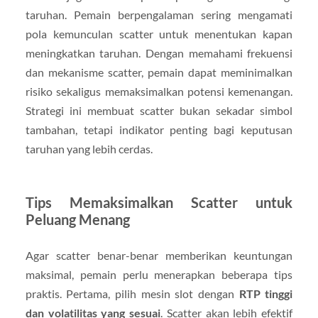
taruhan. Pemain berpengalaman sering mengamati
pola kemunculan scatter untuk menentukan kapan
meningkatkan taruhan. Dengan memahami frekuensi
dan mekanisme scatter, pemain dapat meminimalkan
risiko sekaligus memaksimalkan potensi kemenangan.
Strategi ini membuat scatter bukan sekadar simbol
tambahan, tetapi indikator penting bagi keputusan
taruhan yang lebih cerdas.
Tips Memaksimalkan Scatter untuk
Peluang Menang
Agar scatter benar-benar memberikan keuntungan
maksimal, pemain perlu menerapkan beberapa tips
praktis. Pertama, pilih mesin slot dengan
RTP tinggi
dan volatilitas yang sesuai
. Scatter akan lebih efektif