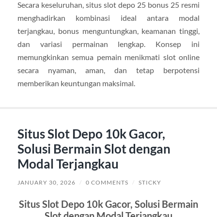
Secara keseluruhan, situs slot depo 25 bonus 25 resmi
menghadirkan kombinasi ideal antara modal
terjangkau, bonus menguntungkan, keamanan tinggi,
dan variasi permainan lengkap. Konsep ini
memungkinkan semua pemain menikmati slot online
secara nyaman, aman, dan tetap berpotensi
memberikan keuntungan maksimal.
Situs Slot Depo 10k Gacor,
Solusi Bermain Slot dengan
Modal Terjangkau
JANUARY 30, 2026
/
0 COMMENTS
/
STICKY
Situs Slot Depo 10k Gacor, Solusi Bermain
Slot dengan Modal Terjangkau