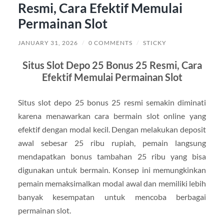
Resmi, Cara Efektif Memulai
Permainan Slot
JANUARY 31, 2026
/
0 COMMENTS
/
STICKY
Situs Slot Depo 25 Bonus 25 Resmi, Cara
Efektif Memulai Permainan Slot
Situs slot depo 25 bonus 25 resmi semakin diminati
karena menawarkan cara bermain slot online yang
efektif dengan modal kecil. Dengan melakukan deposit
awal sebesar 25 ribu rupiah, pemain langsung
mendapatkan bonus tambahan 25 ribu yang bisa
digunakan untuk bermain. Konsep ini memungkinkan
pemain memaksimalkan modal awal dan memiliki lebih
banyak kesempatan untuk mencoba berbagai
permainan slot.