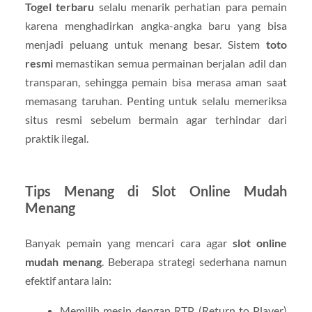
Togel terbaru
selalu menarik perhatian para pemain
karena menghadirkan angka-angka baru yang bisa
menjadi peluang untuk menang besar. Sistem
toto
resmi
memastikan semua permainan berjalan adil dan
transparan, sehingga pemain bisa merasa aman saat
memasang taruhan. Penting untuk selalu memeriksa
situs resmi sebelum bermain agar terhindar dari
praktik ilegal.
Tips Menang di Slot Online Mudah
Menang
Banyak pemain yang mencari cara agar
slot online
mudah menang
. Beberapa strategi sederhana namun
efektif antara lain:
Memilih mesin dengan RTP (Return to Player)