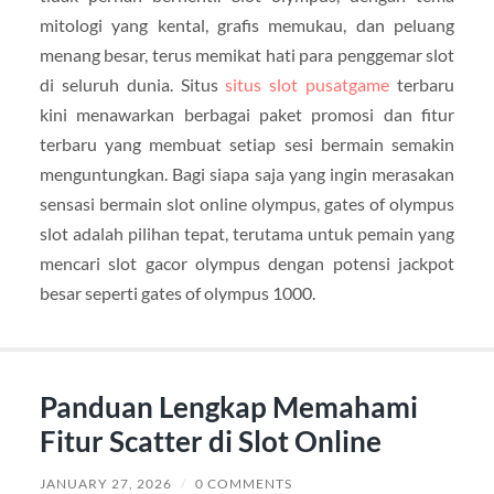
mitologi yang kental, grafis memukau, dan peluang
menang besar, terus memikat hati para penggemar slot
di seluruh dunia. Situs
situs slot pusatgame
terbaru
kini menawarkan berbagai paket promosi dan fitur
terbaru yang membuat setiap sesi bermain semakin
menguntungkan. Bagi siapa saja yang ingin merasakan
sensasi bermain slot online olympus, gates of olympus
slot adalah pilihan tepat, terutama untuk pemain yang
mencari slot gacor olympus dengan potensi jackpot
besar seperti gates of olympus 1000.
Panduan Lengkap Memahami
Fitur Scatter di Slot Online
JANUARY 27, 2026
/
0 COMMENTS