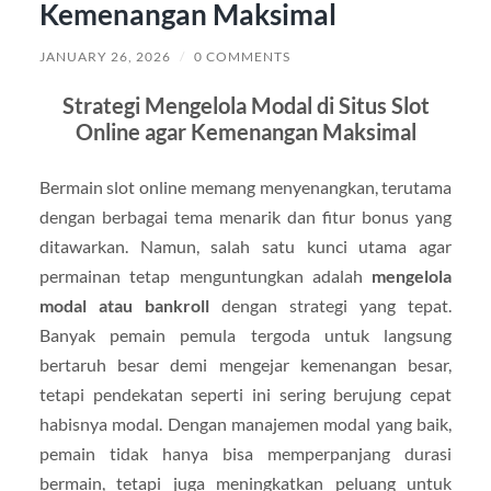
Kemenangan Maksimal
JANUARY 26, 2026
/
0 COMMENTS
Strategi Mengelola Modal di Situs Slot
Online agar Kemenangan Maksimal
Bermain slot online memang menyenangkan, terutama
dengan berbagai tema menarik dan fitur bonus yang
ditawarkan. Namun, salah satu kunci utama agar
permainan tetap menguntungkan adalah
mengelola
modal atau bankroll
dengan strategi yang tepat.
Banyak pemain pemula tergoda untuk langsung
bertaruh besar demi mengejar kemenangan besar,
tetapi pendekatan seperti ini sering berujung cepat
habisnya modal. Dengan manajemen modal yang baik,
pemain tidak hanya bisa memperpanjang durasi
bermain, tetapi juga meningkatkan peluang untuk