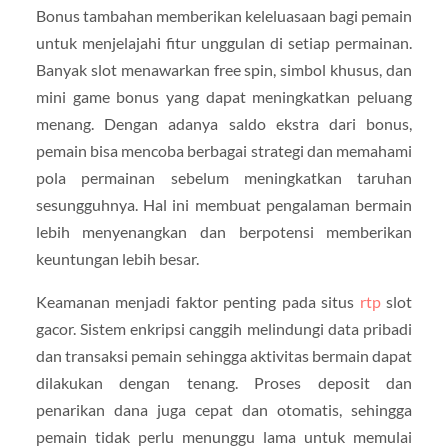
Bonus tambahan memberikan keleluasaan bagi pemain
untuk menjelajahi fitur unggulan di setiap permainan.
Banyak slot menawarkan free spin, simbol khusus, dan
mini game bonus yang dapat meningkatkan peluang
menang. Dengan adanya saldo ekstra dari bonus,
pemain bisa mencoba berbagai strategi dan memahami
pola permainan sebelum meningkatkan taruhan
sesungguhnya. Hal ini membuat pengalaman bermain
lebih menyenangkan dan berpotensi memberikan
keuntungan lebih besar.
Keamanan menjadi faktor penting pada situs
rtp
slot
gacor. Sistem enkripsi canggih melindungi data pribadi
dan transaksi pemain sehingga aktivitas bermain dapat
dilakukan dengan tenang. Proses deposit dan
penarikan dana juga cepat dan otomatis, sehingga
pemain tidak perlu menunggu lama untuk memulai